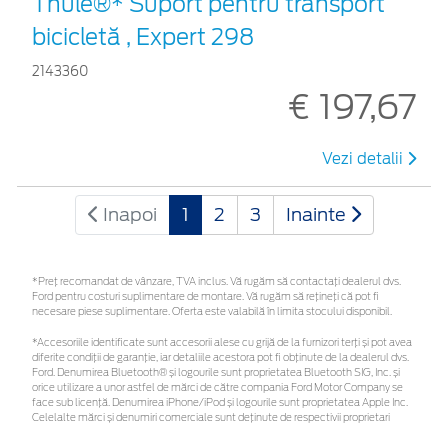
Thule®* Suport pentru transport
bicicletă , Expert 298
2143360
€ 197,67
Vezi detalii
Inapoi
1
2
3
Inainte
*Preţ recomandat de vânzare, TVA inclus. Vă rugăm să contactaţi dealerul dvs.
Ford pentru costuri suplimentare de montare. Vă rugăm să rețineți că pot fi
necesare piese suplimentare. Oferta este valabilă în limita stocului disponibil.
*Accesoriile identificate sunt accesorii alese cu grijă de la furnizori terți și pot avea
diferite condiții de garanție, iar detaliile acestora pot fi obținute de la dealerul dvs.
Ford. Denumirea Bluetooth® și logourile sunt proprietatea Bluetooth SIG, Inc. și
orice utilizare a unor astfel de mărci de către compania Ford Motor Company se
face sub licență. Denumirea iPhone/iPod și logourile sunt proprietatea Apple Inc.
Celelalte mărci și denumiri comerciale sunt deținute de respectivii proprietari