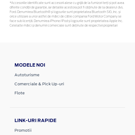
*Accesoriile identificate sunt accesorii alese cu grijă de la furnizori terți și pot avea
diferite condiții de garanție, iar detaliile acestora pot fi obținute de la dealerul dvs.
Ford. Denumirea Bluetooth® și logourile sunt proprietatea Bluetooth SIG, Inc. și
orice utilizare a unor astfel de mărci de către compania Ford Motor Company se
face sub licență. Denumirea iPhone/iPod și logourile sunt proprietatea Apple Inc.
Celelalte mărci și denumiri comerciale sunt deținute de respectivii proprietari
MODELE NOI
Autoturisme
Comerciale & Pick Up-uri
Flote
LINK-URI RAPIDE
Promotii