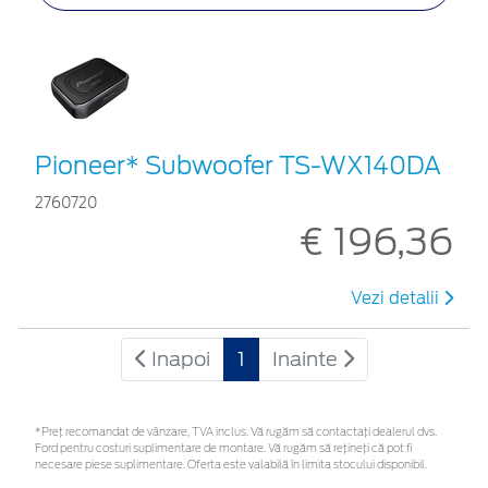
Pioneer* Subwoofer TS-WX140DA
2760720
€ 196,36
Vezi detalii
Inapoi
1
Inainte
*Preţ recomandat de vânzare, TVA inclus. Vă rugăm să contactaţi dealerul dvs.
Ford pentru costuri suplimentare de montare. Vă rugăm să rețineți că pot fi
necesare piese suplimentare. Oferta este valabilă în limita stocului disponibil.