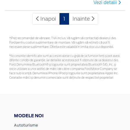
Vezi detalii
Inapoi
1
Inainte
*Preţ recomandat de vânzare, TVA inclus. Vă rugăm să contactaţi dealerul dvs.
Ford pentru costuri suplimentare de montare. Vă rugăm să rețineți că pot fi
necesare piese suplimentare. Oferta este valabilă în limita stocului disponibil.
*Accesoriile identificate sunt accesorii alese cu grijă de la furnizori terți și pot avea
diferite condiții de garanție, iar detaliile acestora pot fi obținute de la dealerul dvs.
Ford. Denumirea Bluetooth® și logourile sunt proprietatea Bluetooth SIG, Inc. și
orice utilizare a unor astfel de mărci de către compania Ford Motor Company se
face sub licență. Denumirea iPhone/iPod și logourile sunt proprietatea Apple Inc.
Celelalte mărci și denumiri comerciale sunt deținute de respectivii proprietari
MODELE NOI
Autoturisme