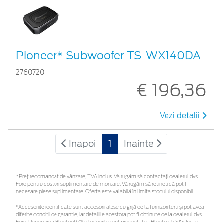
Pioneer* Subwoofer TS-WX140DA
2760720
€ 196,36
Vezi detalii
Inapoi
1
Inainte
*Preţ recomandat de vânzare, TVA inclus. Vă rugăm să contactaţi dealerul dvs.
Ford pentru costuri suplimentare de montare. Vă rugăm să rețineți că pot fi
necesare piese suplimentare. Oferta este valabilă în limita stocului disponibil.
*Accesoriile identificate sunt accesorii alese cu grijă de la furnizori terți și pot avea
diferite condiții de garanție, iar detaliile acestora pot fi obținute de la dealerul dvs.
Ford. Denumirea Bluetooth® și logourile sunt proprietatea Bluetooth SIG, Inc. și