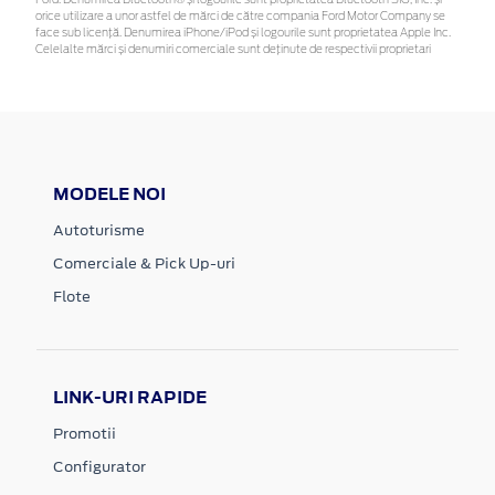
orice utilizare a unor astfel de mărci de către compania Ford Motor Company se
face sub licență. Denumirea iPhone/iPod și logourile sunt proprietatea Apple Inc.
Celelalte mărci și denumiri comerciale sunt deținute de respectivii proprietari
MODELE NOI
Autoturisme
Comerciale & Pick Up-uri
Flote
LINK-URI RAPIDE
Promotii
Configurator