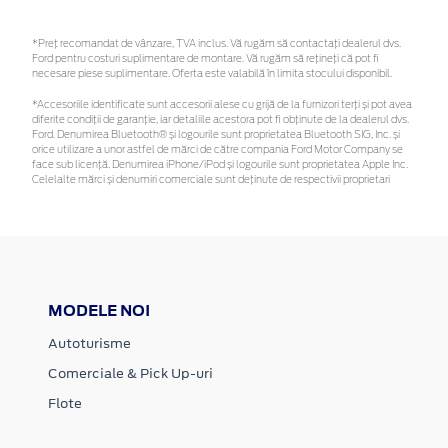
*Preţ recomandat de vânzare, TVA inclus. Vă rugăm să contactaţi dealerul dvs.
Ford pentru costuri suplimentare de montare. Vă rugăm să rețineți că pot fi
necesare piese suplimentare. Oferta este valabilă în limita stocului disponibil.
*Accesoriile identificate sunt accesorii alese cu grijă de la furnizori terți și pot avea
diferite condiții de garanție, iar detaliile acestora pot fi obținute de la dealerul dvs.
Ford. Denumirea Bluetooth® și logourile sunt proprietatea Bluetooth SIG, Inc. și
orice utilizare a unor astfel de mărci de către compania Ford Motor Company se
face sub licență. Denumirea iPhone/iPod și logourile sunt proprietatea Apple Inc.
Celelalte mărci și denumiri comerciale sunt deținute de respectivii proprietari
MODELE NOI
Autoturisme
Comerciale & Pick Up-uri
Flote