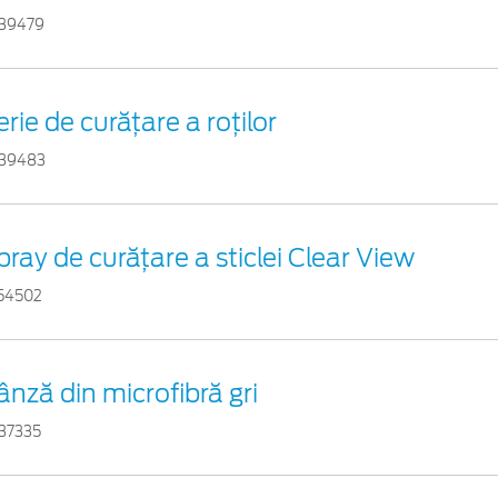
39479
erie de curățare a roților
39483
pray de curățare a sticlei Clear View
54502
ânză din microfibră gri
37335