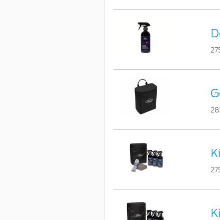
D
27
G
28
K
27
K