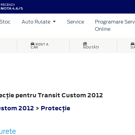
RECENZII
NOTA 4.6/5
Stoc
Auto Rulate
Service
Programare Serv
Online
RENT A
CAR
NOUTĂȚI
D
tecţie pentru Transit Custom 2012
ustom 2012
>
Protecţie
urete