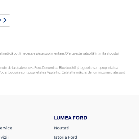
e
neți că pot fi necesare piese suplimentare. Oferta este valabilă în limita stocului
i obținute de la dealerul dvs. Ford. Denumirea Bluetooth® și logourile sunt proprietatea
d și logourile sunt proprietatea Apple Inc. Celelalte mărci și denumiri comerciale sunt
LUMEA FORD
ervice
Noutati
vizii
Istoria Ford