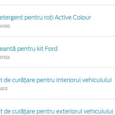
etergent pentru roți Active Colour
54500
eantă pentru kit Ford
37333
it de curățare pentru interiorul vehiculului
53112
it de curățare pentru exteriorul vehiculului