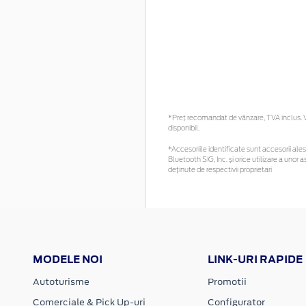
*Preţ recomandat de vânzare, TVA inclus. Vă
disponibil.
*Accesoriile identificate sunt accesorii alese
Bluetooth SIG, Inc. și orice utilizare a un
deținute de respectivii proprietari
MODELE NOI
LINK-URI RAPIDE
Autoturisme
Promotii
Comerciale & Pick Up-uri
Configurator