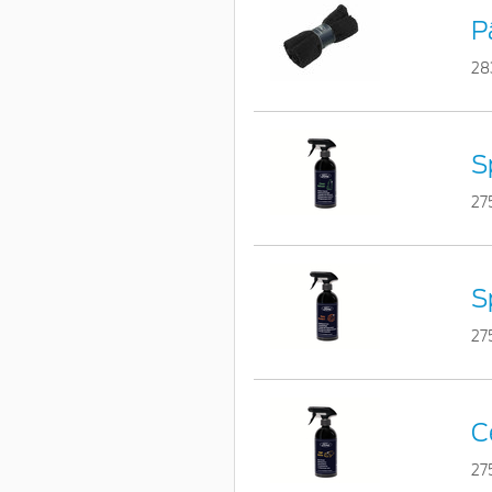
P
28
S
27
S
27
C
27