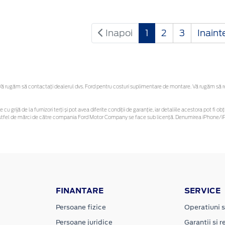
Inapoi
1
2
3
Inaint
 rugăm să contactaţi dealerul dvs. Ford pentru costuri suplimentare de montare. Vă rugăm să reți
 cu grijă de la furnizori terți și pot avea diferite condiții de garanție, iar detaliile acestora pot f
or astfel de mărci de către compania Ford Motor Company se face sub licență. Denumirea iPhone/iPo
FINANTARE
SERVICE
Persoane fizice
Operatiuni s
Persoane juridice
Garantii si re