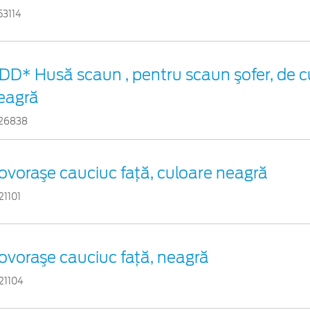
53114
DD* Husă scaun , pentru scaun şofer, de c
eagră
26838
ovoraşe cauciuc faţă, culoare neagră
21101
ovoraşe cauciuc faţă, neagră
21104