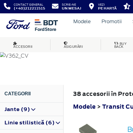
CONTACT GENERAL
SCRIE-NE
VEZI
(+40)212211515
UN MESAJ
PE HARTĂ
Modele
Promotii
TRANSIT CUSTOM
BUY
ACCESORII
ASIGURĂRI
BACK
2012
38 accesorii în Pro
CATEGORII
Modele
>
Transit C
Jante (9)
Linie stilistică (6)
B