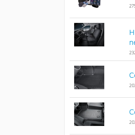
27
H
n
23
C
20
C
20