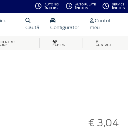
AUTO NOI
AUTO RULATE
SERVICE
ÎNCHIS
ÎNCHIS
ÎNCHIS
ice
Contul
Caută
Configurator
meu
CENTRU
AUNE
ECHIPA
CONTACT
€ 3,04