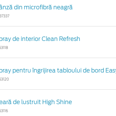
ânză din microfibră neagră
37337
pray de interior Clean Refresh
53118
pray pentru îngrijirea tabloului de bord Ea
53120
eară de lustruit High Shine
53116