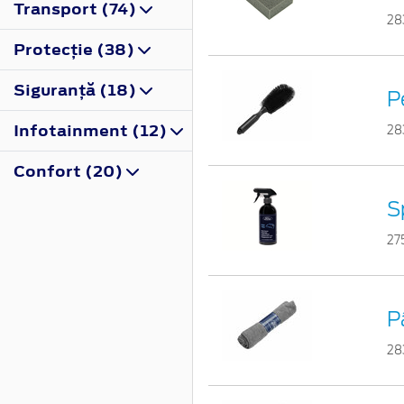
Transport (74)
28
Protecţie (38)
Siguranţă (18)
P
Infotainment (12)
28
Confort (20)
S
27
P
28