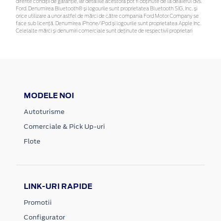
diferite condiții de garanție, iar detaliile acestora pot fi obținute de la dealerul dvs.
Ford. Denumirea Bluetooth® și logourile sunt proprietatea Bluetooth SIG, Inc. și
orice utilizare a unor astfel de mărci de către compania Ford Motor Company se
face sub licență. Denumirea iPhone/iPod și logourile sunt proprietatea Apple Inc.
Celelalte mărci și denumiri comerciale sunt deținute de respectivii proprietari
MODELE NOI
Autoturisme
Comerciale & Pick Up-uri
Flote
LINK-URI RAPIDE
Promotii
Configurator