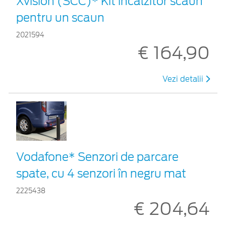
Xvision (SCC)* Kit încălzitor scaun
pentru un scaun
2021594
€ 164,90
Vezi detalii
Vodafone* Senzori de parcare
spate, cu 4 senzori în negru mat
2225438
€ 204,64