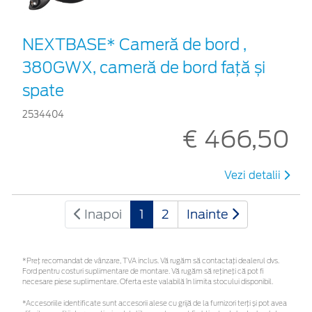
NEXTBASE* Cameră de bord ,
380GWX, cameră de bord față și
spate
2534404
€ 466,50
Vezi detalii
Inapoi
1
2
Inainte
*Preţ recomandat de vânzare, TVA inclus. Vă rugăm să contactaţi dealerul dvs.
Ford pentru costuri suplimentare de montare. Vă rugăm să rețineți că pot fi
necesare piese suplimentare. Oferta este valabilă în limita stocului disponibil.
*Accesoriile identificate sunt accesorii alese cu grijă de la furnizori terți și pot avea