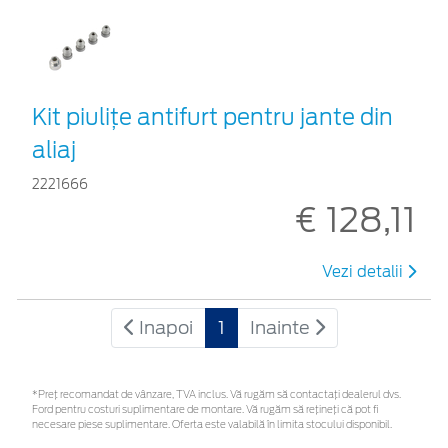
Kit piuliţe antifurt pentru jante din
aliaj
2221666
€ 128,11
Vezi detalii
Inapoi
1
Inainte
*Preţ recomandat de vânzare, TVA inclus. Vă rugăm să contactaţi dealerul dvs.
Ford pentru costuri suplimentare de montare. Vă rugăm să rețineți că pot fi
necesare piese suplimentare. Oferta este valabilă în limita stocului disponibil.