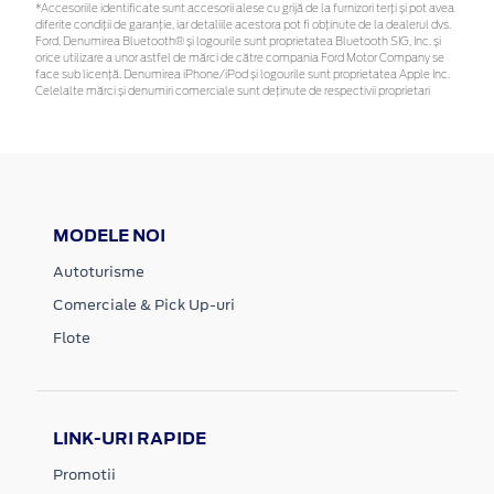
*Accesoriile identificate sunt accesorii alese cu grijă de la furnizori terți și pot avea
diferite condiții de garanție, iar detaliile acestora pot fi obținute de la dealerul dvs.
Ford. Denumirea Bluetooth® și logourile sunt proprietatea Bluetooth SIG, Inc. și
orice utilizare a unor astfel de mărci de către compania Ford Motor Company se
face sub licență. Denumirea iPhone/iPod și logourile sunt proprietatea Apple Inc.
Celelalte mărci și denumiri comerciale sunt deținute de respectivii proprietari
MODELE NOI
Autoturisme
Comerciale & Pick Up-uri
Flote
LINK-URI RAPIDE
Promotii