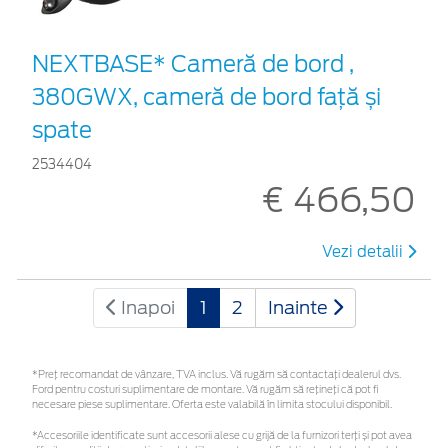
NEXTBASE* Cameră de bord ,
380GWX, cameră de bord față și
spate
2534404
€ 466,50
Vezi detalii
Inapoi
1
2
Inainte
*Preţ recomandat de vânzare, TVA inclus. Vă rugăm să contactaţi dealerul dvs.
Ford pentru costuri suplimentare de montare. Vă rugăm să rețineți că pot fi
necesare piese suplimentare. Oferta este valabilă în limita stocului disponibil.
*Accesoriile identificate sunt accesorii alese cu grijă de la furnizori terți și pot avea