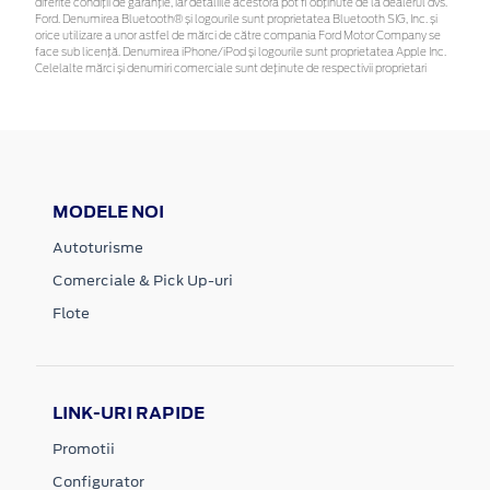
diferite condiții de garanție, iar detaliile acestora pot fi obținute de la dealerul dvs.
Ford. Denumirea Bluetooth® și logourile sunt proprietatea Bluetooth SIG, Inc. și
orice utilizare a unor astfel de mărci de către compania Ford Motor Company se
face sub licență. Denumirea iPhone/iPod și logourile sunt proprietatea Apple Inc.
Celelalte mărci și denumiri comerciale sunt deținute de respectivii proprietari
MODELE NOI
Autoturisme
Comerciale & Pick Up-uri
Flote
LINK-URI RAPIDE
Promotii
Configurator