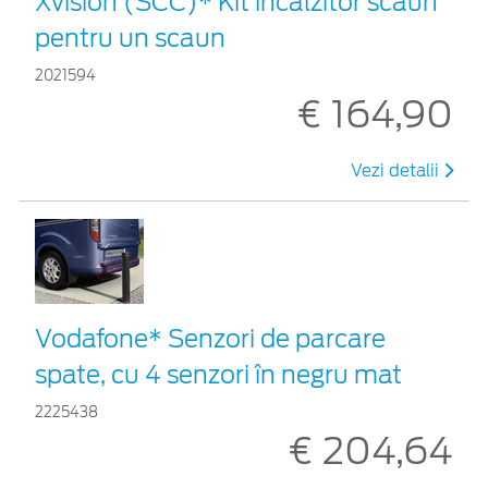
Xvision (SCC)* Kit încălzitor scaun
pentru un scaun
2021594
€ 164,90
Vezi detalii
Vodafone* Senzori de parcare
spate, cu 4 senzori în negru mat
2225438
€ 204,64