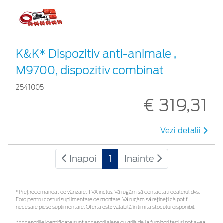
K&K* Dispozitiv anti-animale ,
M9700, dispozitiv combinat
2541005
€ 319,31
Vezi detalii
Inapoi
1
Inainte
*Preţ recomandat de vânzare, TVA inclus. Vă rugăm să contactaţi dealerul dvs.
Ford pentru costuri suplimentare de montare. Vă rugăm să rețineți că pot fi
necesare piese suplimentare. Oferta este valabilă în limita stocului disponibil.
*Accesoriile identificate sunt accesorii alese cu grijă de la furnizori terți și pot avea