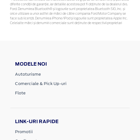
diferite condiții de garanție, iar detaliile acestora pot fi obținute de la dealerul dvs.
Ford. Denumirea Bluetooth® și logourile sunt proprietatea Bluetooth SIG, Inc. și
orice utilizare a unor astfel de mărci de către compania Ford Motor Company se
face sub licență. Denumirea iPhone/iPod și logourile sunt proprietatea Apple Inc.
Celelalte mărci și denumiri comerciale sunt deținute de respectivii proprietari
MODELE NOI
Autoturisme
Comerciale & Pick Up-uri
Flote
LINK-URI RAPIDE
Promotii