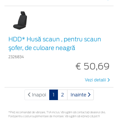
HDD* Husă scaun , pentru scaun
şofer, de culoare neagră
2326834
€ 50,69
Vezi detalii
Inapoi
1
2
Inainte
*Preţ recomandat de vânzare, TVA inclus. Vă rugăm să contactaţi dealerul dvs.
Ford pentru costuri suplimentare de montare. Vă rugăm să rețineți că pot fi