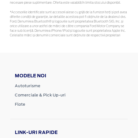
necesare piese suplimentare. Oferta este valabilă în limita stocului disponibil.
*Accesoriile identificate sunt accesorii alese cu grijă de la furnizori terți și pot avea
diferite condiții de garanție, iar detaliile acestora pot fi obținute de la dealerul dvs.
Ford. Denumirea Bluetooth® și logourile sunt proprietatea Bluetooth SIG, Inc. și
orice utilizare a unor astfel de mărci de către compania Ford Motor Company se
face sub licență. Denumirea iPhone/iPod și logourile sunt proprietatea Apple Inc.
Celelalte mărci și denumiri comerciale sunt deținute de respectivii proprietari
MODELE NOI
Autoturisme
Comerciale & Pick Up-uri
Flote
LINK-URI RAPIDE