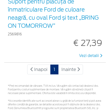
Suport pentru plăcuța de
înmatriculare Ford de culoare
neagră, cu oval Ford și text „BRING
ON TOMORROW”
2569816
€ 27,39
Vezi detalii
Inapoi
1
Inainte
*Preţ recomandat de vânzare, TVA inclus. Vă rugăm să contactaţi dealerul dvs.
Ford pentru costuri suplimentare de montare. Vă rugăm să rețineți că pot fi
necesare piese suplimentare. Oferta este valabilă în limita stocului disponibil.
*Accesoriile identificate sunt accesorii alese cu grijă de la furnizori terți și pot avea
diferite condiții de garanție, iar detaliile acestora pot fi obținute de la dealerul dvs.
Ford. Denumirea Bluetooth® și logourile sunt proprietatea Bluetooth SIG, Inc. și