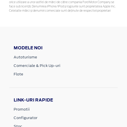
orice utilizare a unor astfel de mărci de către compania Ford Motor Company se
face sub licență. Denumirea iPhone/iPod și logourile sunt proprietatea Apple Inc.
Celelalte mărci și denumiri comerciale sunt deținute de respectivii proprietari
MODELE NOI
Autoturisme
Comerciale & Pick Up-uri
Flote
LINK-URI RAPIDE
Promotii
Configurator
Stoc