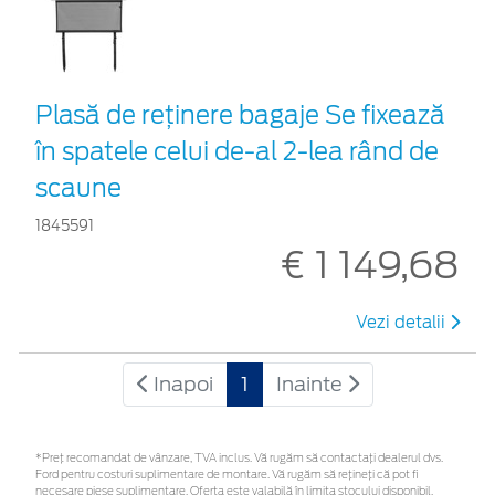
Plasă de reţinere bagaje Se fixează
în spatele celui de-al 2-lea rând de
scaune
1845591
€ 1 149,68
Vezi detalii
Inapoi
1
Inainte
*Preţ recomandat de vânzare, TVA inclus. Vă rugăm să contactaţi dealerul dvs.
Ford pentru costuri suplimentare de montare. Vă rugăm să rețineți că pot fi
necesare piese suplimentare. Oferta este valabilă în limita stocului disponibil.