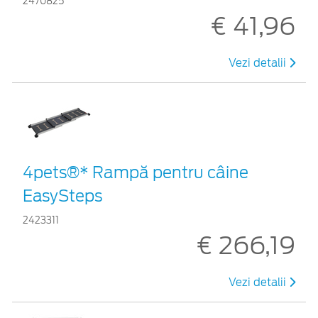
2470825
€ 41,96
Vezi detalii
4pets®* Rampă pentru câine
EasySteps
2423311
€ 266,19
Vezi detalii