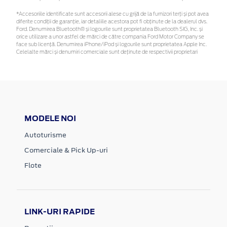
*Accesoriile identificate sunt accesorii alese cu grijă de la furnizori terți și pot avea
diferite condiții de garanție, iar detaliile acestora pot fi obținute de la dealerul dvs.
Ford. Denumirea Bluetooth® și logourile sunt proprietatea Bluetooth SIG, Inc. și
orice utilizare a unor astfel de mărci de către compania Ford Motor Company se
face sub licență. Denumirea iPhone/iPod și logourile sunt proprietatea Apple Inc.
Celelalte mărci și denumiri comerciale sunt deținute de respectivii proprietari
MODELE NOI
Autoturisme
Comerciale & Pick Up-uri
Flote
LINK-URI RAPIDE