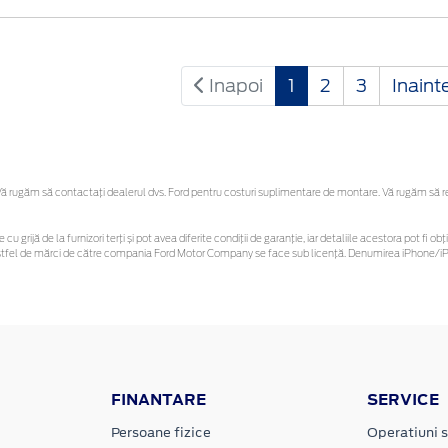
Inapoi
1
2
3
Inaint
 rugăm să contactaţi dealerul dvs. Ford pentru costuri suplimentare de montare. Vă rugăm să rețin
 cu grijă de la furnizori terți și pot avea diferite condiții de garanție, iar detaliile acestora pot f
or astfel de mărci de către compania Ford Motor Company se face sub licență. Denumirea iPhone/iPo
FINANTARE
SERVICE
Persoane fizice
Operatiuni s