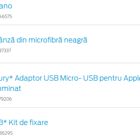
ano
46575
ânză din microfibră neagră
37337
ury* Adaptor USB Micro- USB pentru Appl
luminat
79206
3* Kit de fixare
86295