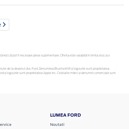
e
eți că pot fi necesare piese suplimentare. Oferta este valabilă în limita stocului
i obținute de la dealerul dvs. Ford. Denumirea Bluetooth® și logourile sunt proprietatea
d și logourile sunt proprietatea Apple Inc. Celelalte mărci și denumiri comerciale sunt
LUMEA FORD
ervice
Noutati