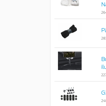
N
26
P
28
B
i
22
G
24