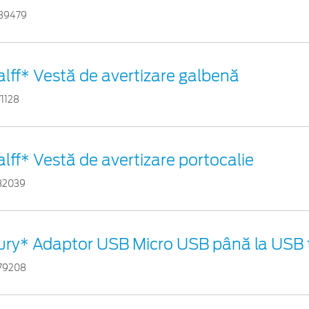
39479
alff* Vestă de avertizare galbenă
71128
alff* Vestă de avertizare portocalie
82039
ury* Adaptor USB Micro USB până la USB 
79208