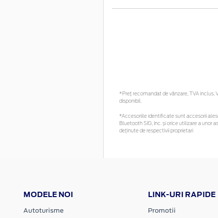
*Preţ recomandat de vânzare, TVA inclus. Vă
disponibil.
*Accesoriile identificate sunt accesorii alese
Bluetooth SIG, Inc. și orice utilizare a un
deținute de respectivii proprietari
MODELE NOI
LINK-URI RAPIDE
Autoturisme
Promotii