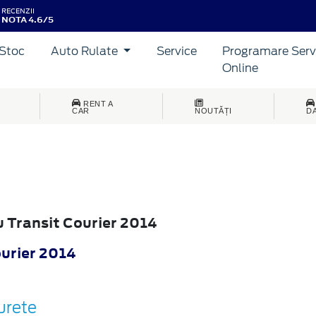
RECENZII
NOTA 4.6/5
Stoc
Auto Rulate
Service
Programare Serv
Online
RENT A
CAR
NOUTĂȚI
D
u Transit Courier 2014
ourier 2014
urete