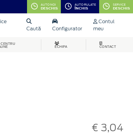
AUTO NOI
AUTO RULATE
SERVICE
DESCHIS
ÎNCHIS
DESCHIS
ice
Contul
Caută
Configurator
meu
CENTRU
AUNE
ECHIPA
CONTACT
€ 3,04