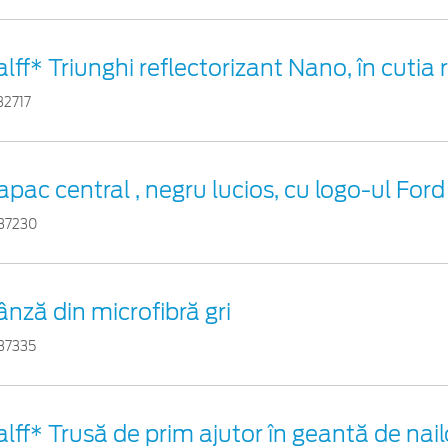
lff* Triunghi reflectorizant Nano, în cutia 
32717
apac central , negru lucios, cu logo-ul Ford
37230
ânză din microfibră gri
37335
alff* Trusă de prim ajutor în geantă de nail