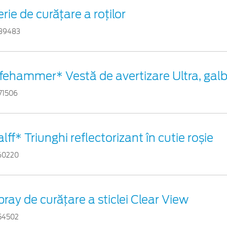
rie de curățare a roților
39483
ifehammer* Vestă de avertizare Ultra, gal
71506
lff* Triunghi reflectorizant în cutie roșie
60220
pray de curățare a sticlei Clear View
54502