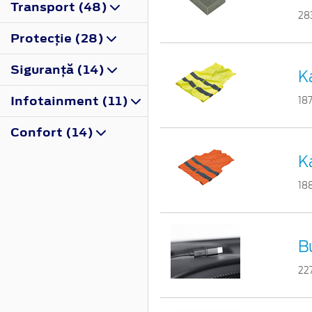
Transport (48)
28
Protecţie (28)
Siguranţă (14)
K
Infotainment (11)
18
Confort (14)
K
18
B
22