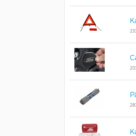
Ka
23
C
20
P
28
K