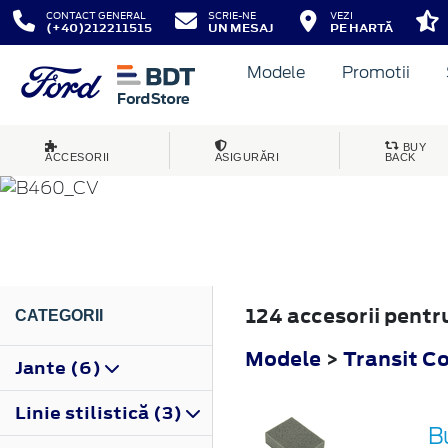
CONTACT GENERAL
SCRIE-NE
VEZI
(+40)212211515
UN MESAJ
PE HARTĂ
Modele
Promotii
TRANSIT COURIER
BUY
ACCESORII
ASIGURĂRI
BACK
2014
124 accesorii pentr
CATEGORII
Modele
>
Transit C
Jante (6)
Linie stilistică (3)
B