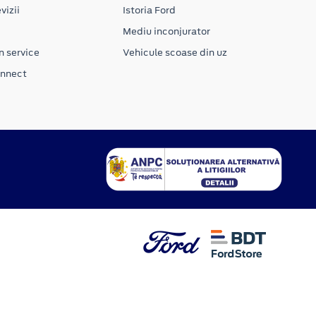
vizii
Istoria Ford
Mediu inconjurator
n service
Vehicule scoase din uz
onnect