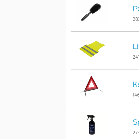
Pe
28
L
24
Ka
14
S
27