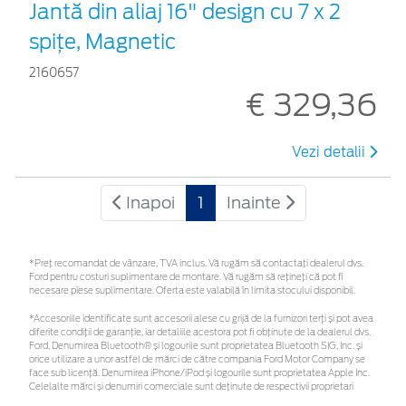
Jantă din aliaj 16" design cu 7 x 2
spițe, Magnetic
2160657
€ 329,36
Vezi detalii
Inapoi
1
Inainte
*Preţ recomandat de vânzare, TVA inclus. Vă rugăm să contactaţi dealerul dvs.
Ford pentru costuri suplimentare de montare. Vă rugăm să rețineți că pot fi
necesare piese suplimentare. Oferta este valabilă în limita stocului disponibil.
*Accesoriile identificate sunt accesorii alese cu grijă de la furnizori terți și pot avea
diferite condiții de garanție, iar detaliile acestora pot fi obținute de la dealerul dvs.
Ford. Denumirea Bluetooth® și logourile sunt proprietatea Bluetooth SIG, Inc. și
orice utilizare a unor astfel de mărci de către compania Ford Motor Company se
face sub licență. Denumirea iPhone/iPod și logourile sunt proprietatea Apple Inc.
Celelalte mărci și denumiri comerciale sunt deținute de respectivii proprietari