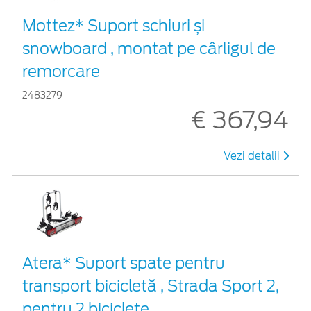
Mottez* Suport schiuri și
snowboard , montat pe cârligul de
remorcare
2483279
€ 367,94
Vezi detalii
Atera* Suport spate pentru
transport bicicletă , Strada Sport 2,
pentru 2 biciclete