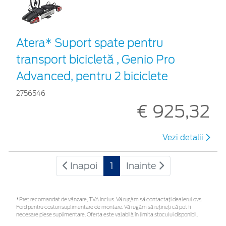
Atera* Suport spate pentru
transport bicicletă , Genio Pro
Advanced, pentru 2 biciclete
2756546
€ 925,32
Vezi detalii
Inapoi
1
Inainte
*Preţ recomandat de vânzare, TVA inclus. Vă rugăm să contactaţi dealerul dvs.
Ford pentru costuri suplimentare de montare. Vă rugăm să rețineți că pot fi
necesare piese suplimentare. Oferta este valabilă în limita stocului disponibil.