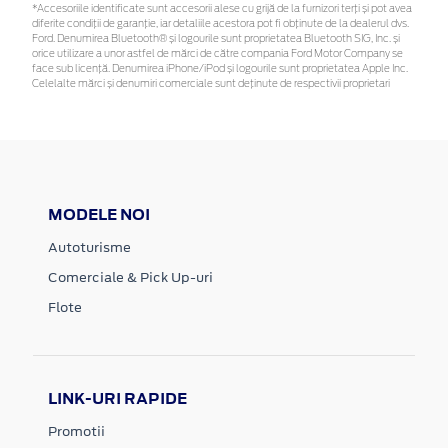
*Accesoriile identificate sunt accesorii alese cu grijă de la furnizori terți și pot avea
diferite condiții de garanție, iar detaliile acestora pot fi obținute de la dealerul dvs.
Ford. Denumirea Bluetooth® și logourile sunt proprietatea Bluetooth SIG, Inc. și
orice utilizare a unor astfel de mărci de către compania Ford Motor Company se
face sub licență. Denumirea iPhone/iPod și logourile sunt proprietatea Apple Inc.
Celelalte mărci și denumiri comerciale sunt deținute de respectivii proprietari
MODELE NOI
Autoturisme
Comerciale & Pick Up-uri
Flote
LINK-URI RAPIDE
Promotii