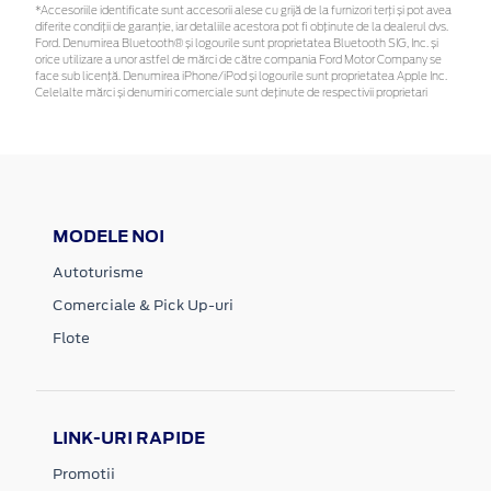
*Accesoriile identificate sunt accesorii alese cu grijă de la furnizori terți și pot avea
diferite condiții de garanție, iar detaliile acestora pot fi obținute de la dealerul dvs.
Ford. Denumirea Bluetooth® și logourile sunt proprietatea Bluetooth SIG, Inc. și
orice utilizare a unor astfel de mărci de către compania Ford Motor Company se
face sub licență. Denumirea iPhone/iPod și logourile sunt proprietatea Apple Inc.
Celelalte mărci și denumiri comerciale sunt deținute de respectivii proprietari
MODELE NOI
Autoturisme
Comerciale & Pick Up-uri
Flote
LINK-URI RAPIDE
Promotii