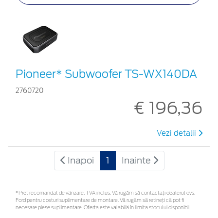
Pioneer* Subwoofer TS-WX140DA
2760720
€ 196,36
Vezi detalii
Inapoi
1
Inainte
*Preţ recomandat de vânzare, TVA inclus. Vă rugăm să contactaţi dealerul dvs.
Ford pentru costuri suplimentare de montare. Vă rugăm să rețineți că pot fi
necesare piese suplimentare. Oferta este valabilă în limita stocului disponibil.