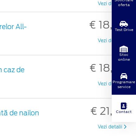
Vezi detalii
oferta
€ 18,30
elor All-
Test Drive
Vezi detalii
Stoc
online
€ 18,98
n caz de
Programare
Vezi detalii
service
€ 21,48
tă de nailon
Contact
Vezi detalii