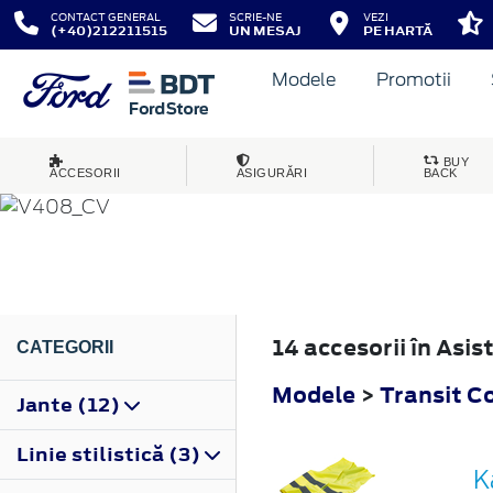
CONTACT GENERAL
SCRIE-NE
VEZI
(+40)212211515
UN MESAJ
PE HARTĂ
Modele
Promotii
TRANSIT CONNECT
BUY
ACCESORII
ASIGURĂRI
BACK
2014
14 accesorii în Asi
CATEGORII
Modele
>
Transit C
Jante (12)
Linie stilistică (3)
K