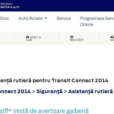
RECENZII
NOTA 4.6/5
Stoc
Auto Rulate
Service
Programare Serv
Online
RENT A
CAR
NOUTĂȚI
D
stenţă rutieră pentru Transit Connect 2014
onnect 2014
>
Siguranţă
>
Asistenţă rutieră
alff* Vestă de avertizare galbenă