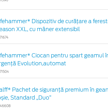
11396
ifehammer* Dispozitiv de curățare a ferestr
eason XXL, cu mâner extensibil
71674
ifehammer* Ciocan pentru spart geamul î
rgenţă Evolution,automat
71504
alff* Pachet de siguranţă premium în gean
oșie, Standard „Duo”
46608