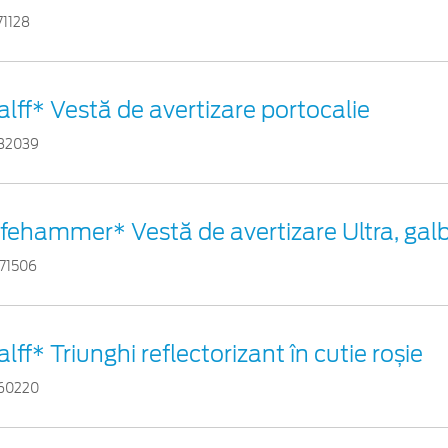
71128
alff* Vestă de avertizare portocalie
82039
ifehammer* Vestă de avertizare Ultra, gal
71506
alff* Triunghi reflectorizant în cutie roșie
60220