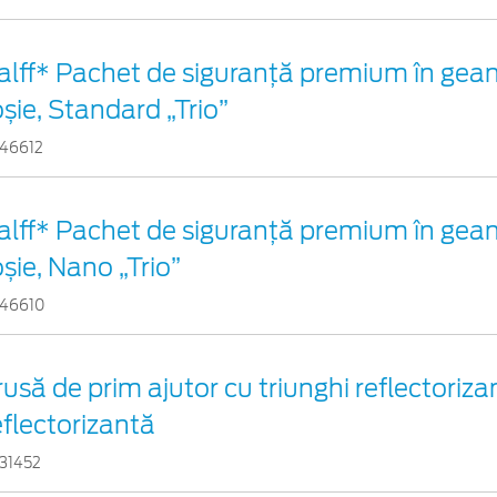
alff* Pachet de siguranţă premium în gean
oșie, Standard „Trio”
46612
alff* Pachet de siguranţă premium în gean
oșie, Nano „Trio”
46610
rusă de prim ajutor cu triunghi reflectorizan
eflectorizantă
31452