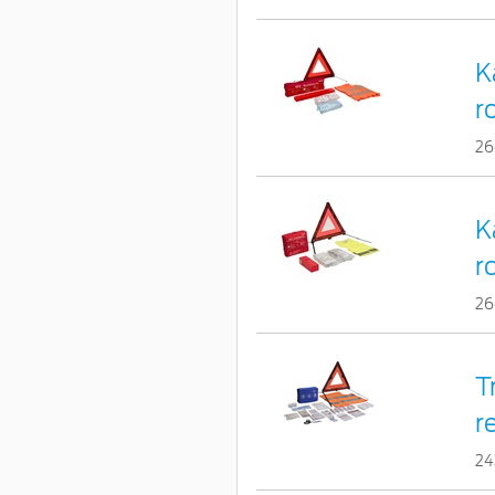
K
r
26
K
r
26
T
r
24