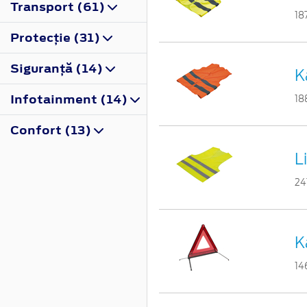
Transport (61)
18
Protecţie (31)
Siguranţă (14)
K
Infotainment (14)
18
Confort (13)
L
24
K
14