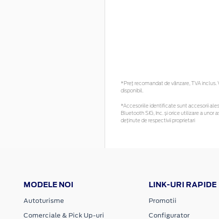
*Preţ recomandat de vânzare, TVA inclus. Vă
disponibil.
*Accesoriile identificate sunt accesorii alese
Bluetooth SIG, Inc. și orice utilizare a un
deținute de respectivii proprietari
MODELE NOI
LINK-URI RAPIDE
Autoturisme
Promotii
Comerciale & Pick Up-uri
Configurator