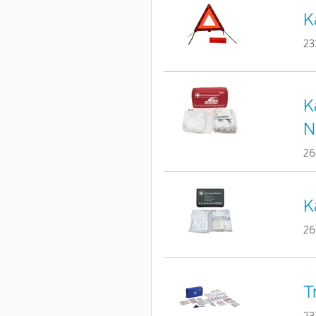
K
23
K
N
26
K
26
T