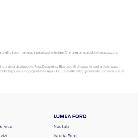
neți că pot fi necesare piese suplimentare. Oferta este valabilă în limita stocului
i obținute de la dealerul dvs. Ford. Denumirea Bluetooth® și logourile sunt proprietatea
od și logourile sunt proprietatea Apple Inc. Celelalte mărci și denumiri comerciale sunt
LUMEA FORD
ervice
Noutati
vizii
Istoria Ford