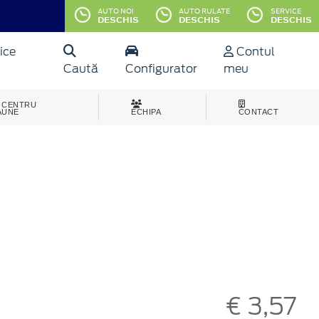
AUTO NOI
AUTO RULATE
SERVICE
DESCHIS
DESCHIS
DESCHIS
ice
Contul
Caută
Configurator
meu
CENTRU
AUNE
ECHIPA
CONTACT
€ 3,57