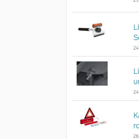
23
L
S
24
L
u
24
K
r
26