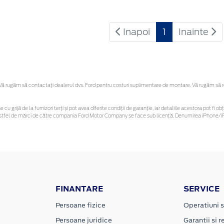
Inapoi
1
Inainte
 rugăm să contactaţi dealerul dvs. Ford pentru costuri suplimentare de montare. Vă rugăm să reți
 cu grijă de la furnizori terți și pot avea diferite condiții de garanție, iar detaliile acestora pot f
or astfel de mărci de către compania Ford Motor Company se face sub licență. Denumirea iPhone/iP
FINANTARE
SERVICE
Persoane fizice
Operatiuni s
Persoane juridice
Garantii si re