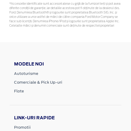
*Accesoriile identificate sunt accesorii alese cu grijă de la furnizori terți și pot avea
diferite condiții de garanție, iar detaliile acestora pot fi obținute de la dealerul dvs.
Ford. Denumirea Bluetooth® și logourile sunt proprietatea Bluetooth SIG, Inc. și
orice utilizare a unor astfel de mărci de către compania Ford Motor Company se
face sub licență. Denumirea iPhone/iPod și logourile sunt proprietatea Apple Inc.
Celelalte mărci și denumiri comerciale sunt deținute de respectivii proprietari
MODELE NOI
Autoturisme
Comerciale & Pick Up-uri
Flote
LINK-URI RAPIDE
Promotii