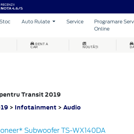
RECENZII
NOTA 4.6/5
Stoc
Auto Rulate
Service
Programare Serv
Online
RENT A
CAR
NOUTĂȚI
D
 pentru Transit 2019
019
>
Infotainment
>
Audio
ioneer* Subwoofer TS-WX140DA