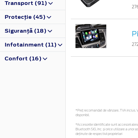
Transport (91)
27
Protecţie (45)
Siguranţă (18)
P
Infotainment (11)
27
Confort (16)
*Preţ recomandat de vânzare, TVA inclus. Vă
disponibil.
*Accesoriile identificate sunt accesorii alese
Bluetooth SIG, Inc. și orice utilizare a un
deținute de respectivii proprietari