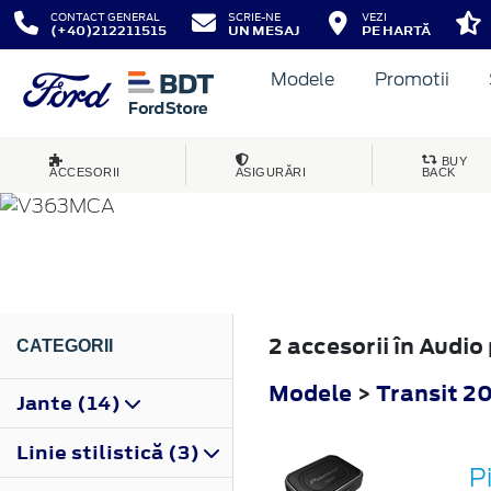
CONTACT GENERAL
SCRIE-NE
VEZI
(+40)212211515
UN MESAJ
PE HARTĂ
Modele
Promotii
TRANSIT
BUY
ACCESORII
ASIGURĂRI
BACK
2019
2 accesorii în Audio
CATEGORII
Modele
>
Transit 2
Jante (14)
Linie stilistică (3)
P