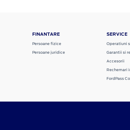
FINANTARE
SERVICE
Persoane fizice
Operatiuni s
Persoane juridice
Garantii si re
Accesorii
Rechemari i
FordPass C