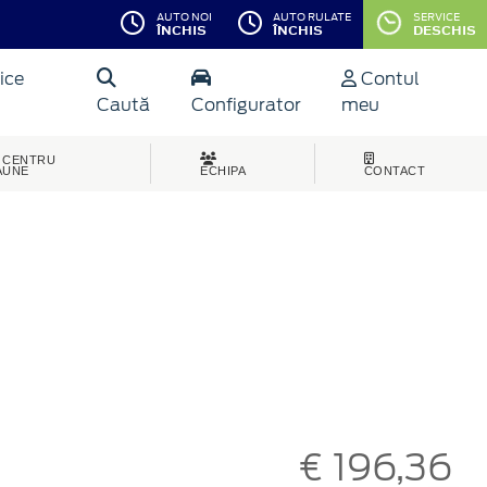
AUTO NOI
AUTO RULATE
SERVICE
ÎNCHIS
ÎNCHIS
DESCHIS
ice
Contul
Caută
Configurator
meu
CENTRU
AUNE
ECHIPA
CONTACT
€ 196,36