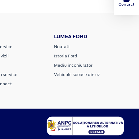
Contact
LUMEA FORD
ervice
Noutati
vizii
Istoria Ford
Mediu inconjurator
n service
Vehicule scoase din uz
onnect