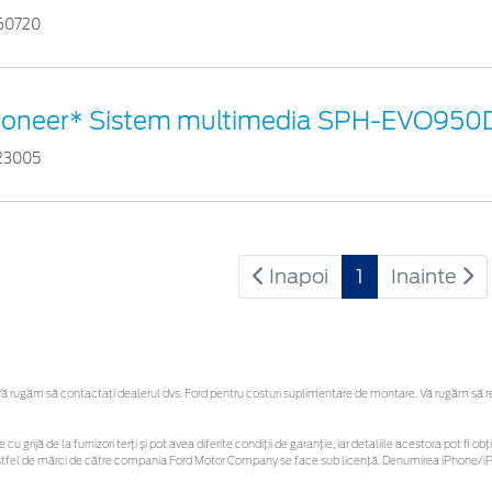
60720
ioneer* Sistem multimedia SPH-EVO950
23005
Inapoi
1
Inainte
 rugăm să contactaţi dealerul dvs. Ford pentru costuri suplimentare de montare. Vă rugăm să rețin
 cu grijă de la furnizori terți și pot avea diferite condiții de garanție, iar detaliile acestora pot f
or astfel de mărci de către compania Ford Motor Company se face sub licență. Denumirea iPhone/iPo