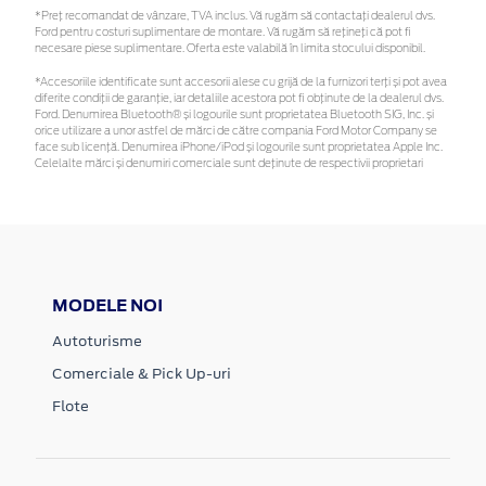
*Preţ recomandat de vânzare, TVA inclus. Vă rugăm să contactaţi dealerul dvs.
Ford pentru costuri suplimentare de montare. Vă rugăm să rețineți că pot fi
necesare piese suplimentare. Oferta este valabilă în limita stocului disponibil.
*Accesoriile identificate sunt accesorii alese cu grijă de la furnizori terți și pot avea
diferite condiții de garanție, iar detaliile acestora pot fi obținute de la dealerul dvs.
Ford. Denumirea Bluetooth® și logourile sunt proprietatea Bluetooth SIG, Inc. și
orice utilizare a unor astfel de mărci de către compania Ford Motor Company se
face sub licență. Denumirea iPhone/iPod și logourile sunt proprietatea Apple Inc.
Celelalte mărci și denumiri comerciale sunt deținute de respectivii proprietari
MODELE NOI
Autoturisme
Comerciale & Pick Up-uri
Flote