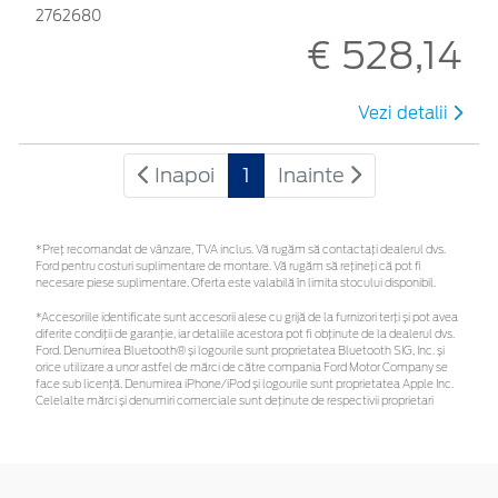
2762680
€ 528,14
Vezi detalii
Inapoi
1
Inainte
*Preţ recomandat de vânzare, TVA inclus. Vă rugăm să contactaţi dealerul dvs.
Ford pentru costuri suplimentare de montare. Vă rugăm să rețineți că pot fi
necesare piese suplimentare. Oferta este valabilă în limita stocului disponibil.
*Accesoriile identificate sunt accesorii alese cu grijă de la furnizori terți și pot avea
diferite condiții de garanție, iar detaliile acestora pot fi obținute de la dealerul dvs.
Ford. Denumirea Bluetooth® și logourile sunt proprietatea Bluetooth SIG, Inc. și
orice utilizare a unor astfel de mărci de către compania Ford Motor Company se
face sub licență. Denumirea iPhone/iPod și logourile sunt proprietatea Apple Inc.
Celelalte mărci și denumiri comerciale sunt deținute de respectivii proprietari