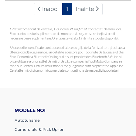
Inapoi
1
Inainte
*Preţ recomandat de vânzare, TVA inclus. Vă rugăm să contactaţi dealerul dvs.
Ford pentru costuri suplimentare de montare. Vă rugăm să rețineți că pot fi
necesare piese suplimentare. Oferta este valabilă în limita stocului disponibil.
*Accesoriile identificate sunt accesorii alese cu grijă de la furnizori terți și pot avea
diferite condiții de garanție, iar detaliile acestora pot fi obținute de la dealerul dvs.
Ford. Denumirea Bluetooth® și logourile sunt proprietatea Bluetooth SIG, Inc. și
orice utilizare a unor astfel de mărci de către compania Ford Motor Company se
face sub licență. Denumirea iPhone/iPod și logourile sunt proprietatea Apple Inc.
Celelalte mărci și denumiri comerciale sunt deținute de respectivii proprietari
MODELE NOI
Autoturisme
Comerciale & Pick Up-uri