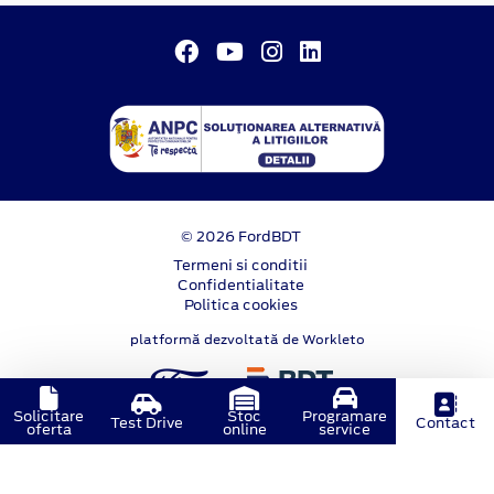
© 2026 FordBDT
Termeni si conditii
Confidentialitate
Politica cookies
platformă dezvoltată de Workleto
Solicitare
Stoc
Programare
Test Drive
Contact
oferta
online
service