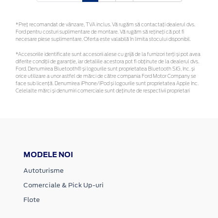
*Preţ recomandat de vânzare, TVA inclus. Vă rugăm să contactaţi dealerul dvs.
Ford pentru costuri suplimentare de montare. Vă rugăm să rețineți că pot fi
necesare piese suplimentare. Oferta este valabilă în limita stocului disponibil.
*Accesoriile identificate sunt accesorii alese cu grijă de la furnizori terți și pot avea
diferite condiții de garanție, iar detaliile acestora pot fi obținute de la dealerul dvs.
Ford. Denumirea Bluetooth® și logourile sunt proprietatea Bluetooth SIG, Inc. și
orice utilizare a unor astfel de mărci de către compania Ford Motor Company se
face sub licență. Denumirea iPhone/iPod și logourile sunt proprietatea Apple Inc.
Celelalte mărci și denumiri comerciale sunt deținute de respectivii proprietari
MODELE NOI
Autoturisme
Comerciale & Pick Up-uri
Flote