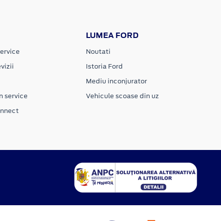
LUMEA FORD
ervice
Noutati
vizii
Istoria Ford
Mediu inconjurator
n service
Vehicule scoase din uz
onnect