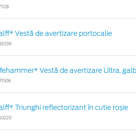
71128
alff* Vestă de avertizare portocalie
82039
ifehammer* Vestă de avertizare Ultra, gal
71506
alff* Triunghi reflectorizant în cutie roșie
60220