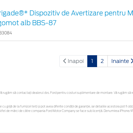
rigade®* Dispozitiv de Avertizare pentru Me
gomot alb BBS-87
83084
Inapoi
1
2
Inainte
 rugăm să contactaţi dealerul dvs. Ford pentru costuri suplimentare de montare. Vă rugăm să reți
 cu grijă de la furnizori terți și pot avea diferite condiții de garanție, iar detaliile acestora pot f
or astfel de mărci de către compania Ford Motor Company se face sub licență. Denumirea iPhone/iPo