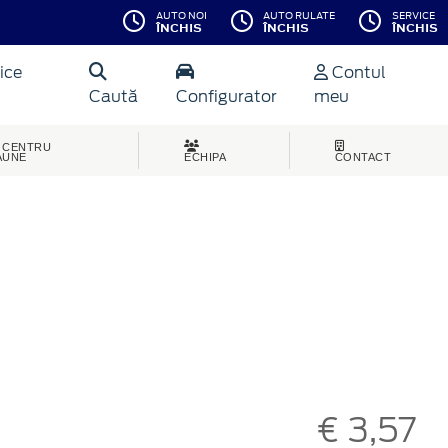
AUTO NOI
AUTO RULATE
SERVICE
ÎNCHIS
ÎNCHIS
ÎNCHIS
ice
Contul
Caută
Configurator
meu
CENTRU
AUNE
ECHIPA
CONTACT
€ 3,57