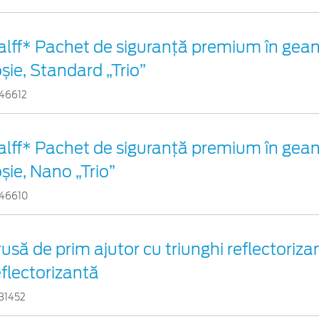
alff* Pachet de siguranţă premium în gean
oșie, Standard „Trio”
46612
alff* Pachet de siguranţă premium în gean
oșie, Nano „Trio”
46610
rusă de prim ajutor cu triunghi reflectorizan
eflectorizantă
31452