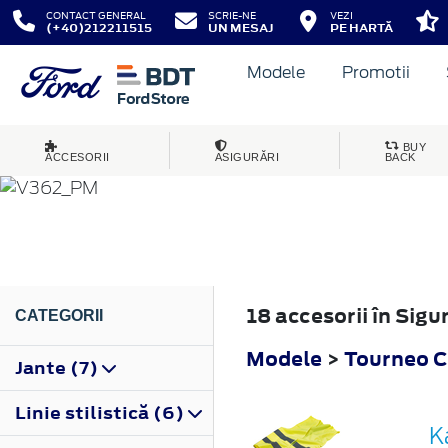
CONTACT GENERAL
SCRIE-NE
VEZI
(+40)212211515
UN MESAJ
PE HARTĂ
Modele
Promotii
TOURNEO CUSTOM
BUY
ACCESORII
ASIGURĂRI
BACK
2012
18 accesorii în Si
CATEGORII
Modele
>
Tourneo 
Jante (7)
Linie stilistică (6)
K