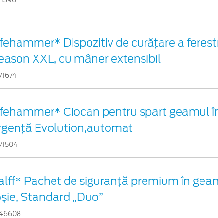
11396
ifehammer* Dispozitiv de curățare a ferestr
eason XXL, cu mâner extensibil
71674
ifehammer* Ciocan pentru spart geamul în
rgenţă Evolution,automat
71504
alff* Pachet de siguranţă premium în gean
oșie, Standard „Duo”
46608