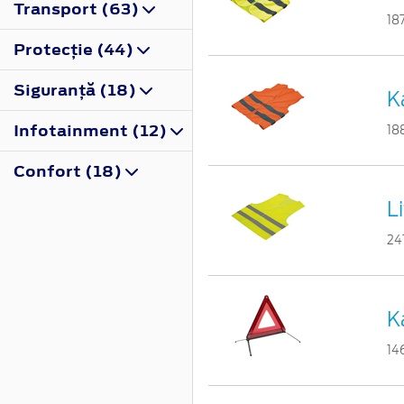
Transport (63)
18
Protecţie (44)
Siguranţă (18)
K
Infotainment (12)
18
Confort (18)
L
24
K
14