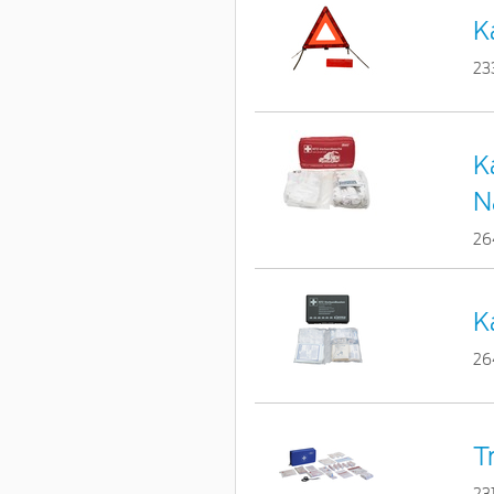
K
23
K
N
26
K
26
T