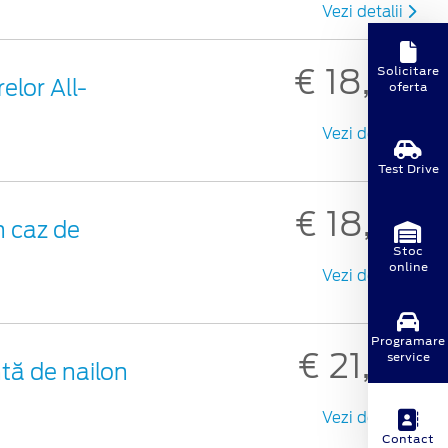
Vezi detalii
€ 18,30
Solicitare
elor All-
oferta
Vezi detalii
Test Drive
€ 18,98
 caz de
Stoc
online
Vezi detalii
Programare
€ 21,48
service
tă de nailon
Vezi detalii
Contact