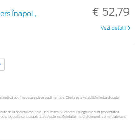
€ 52,79
rs Înapoi ,
Vezi detalii
neți că pot fi necesare piese suplimentare. Oferta este valabilă în limita stocului
i obținute de la dealerul dvs. Ford. Denumirea Bluetooth® și logourile sunt proprietatea
d și logourile sunt proprietatea Apple Inc. Celelalte mărci și denumiri comerciale sunt