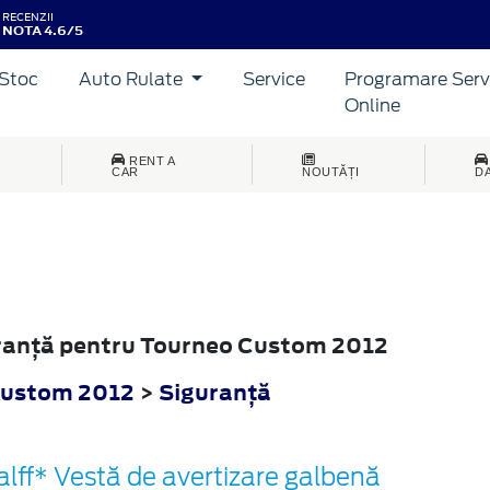
RECENZII
NOTA 4.6/5
Stoc
Auto Rulate
Service
Programare Serv
Online
RENT A
CAR
NOUTĂȚI
D
guranţă pentru Tourneo Custom 2012
Custom 2012
>
Siguranţă
alff* Vestă de avertizare galbenă