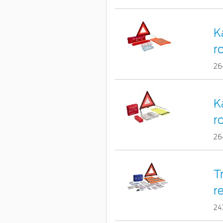
K
r
26
K
r
26
T
r
24