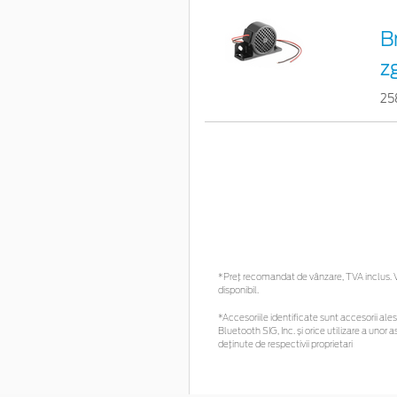
B
z
25
*Preţ recomandat de vânzare, TVA inclus. Vă
disponibil.
*Accesoriile identificate sunt accesorii alese
Bluetooth SIG, Inc. și orice utilizare a un
deținute de respectivii proprietari