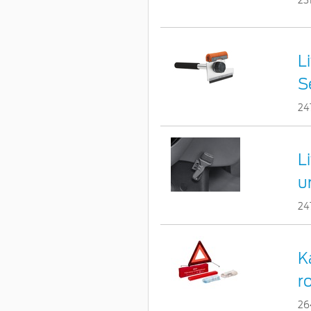
23
L
S
24
L
u
24
K
r
26