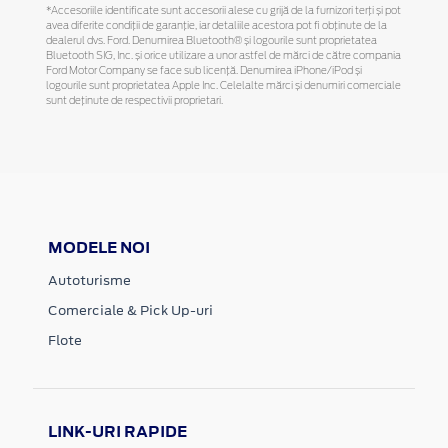
*Accesoriile identificate sunt accesorii alese cu grijă de la furnizori terți și pot
avea diferite condiții de garanție, iar detaliile acestora pot fi obținute de la
dealerul dvs. Ford. Denumirea Bluetooth® și logourile sunt proprietatea
Bluetooth SIG, Inc. și orice utilizare a unor astfel de mărci de către compania
Ford Motor Company se face sub licență. Denumirea iPhone/iPod și
logourile sunt proprietatea Apple Inc. Celelalte mărci și denumiri comerciale
sunt deținute de respectivii proprietari.
MODELE NOI
Autoturisme
Comerciale & Pick Up-uri
Flote
LINK-URI RAPIDE