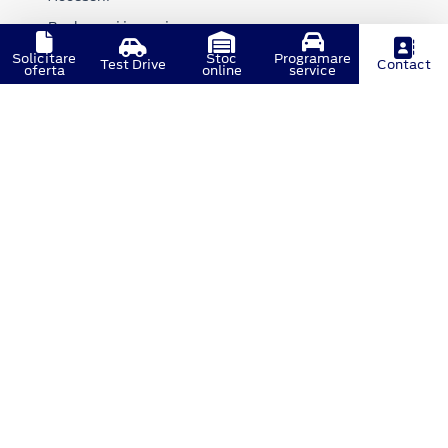
Rechemari in service
FordPass Connect
Solicitare
Stoc
Programare
Test Drive
Contact
oferta
online
service
LUMEA FORD
Noutati
Istoria Ford
Mediu inconjurator
Vehicule scoase din uz