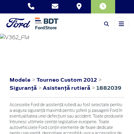
TOURNEO
CUSTOM
2012
Modele
Tourneo Custom 2012
>
>
Siguranţă
Asistenţă rutieră
1882039
>
>
Accesoriile Ford de asistenţă rutieră au fost selectate pentru
a asigura siguranţă maximă pentru şoferii şi pasagerii Ford în
eventualitatea unei defecţiuni sau accident. Toate produsele
întrunesc ultimele cerinţe legislative europene. Toate
autovehiculele Ford conţin elemente de fixare dedicate
pentru siguranţă, depozitare accesibilă uşor a accesoriilor de