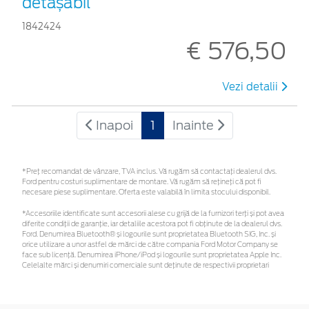
detașabil
1842424
€ 576,50
Vezi detalii
Inapoi
1
Inainte
*Preţ recomandat de vânzare, TVA inclus. Vă rugăm să contactaţi dealerul dvs.
Ford pentru costuri suplimentare de montare. Vă rugăm să rețineți că pot fi
necesare piese suplimentare. Oferta este valabilă în limita stocului disponibil.
*Accesoriile identificate sunt accesorii alese cu grijă de la furnizori terți și pot avea
diferite condiții de garanție, iar detaliile acestora pot fi obținute de la dealerul dvs.
Ford. Denumirea Bluetooth® și logourile sunt proprietatea Bluetooth SIG, Inc. și
orice utilizare a unor astfel de mărci de către compania Ford Motor Company se
face sub licență. Denumirea iPhone/iPod și logourile sunt proprietatea Apple Inc.
Celelalte mărci și denumiri comerciale sunt deținute de respectivii proprietari