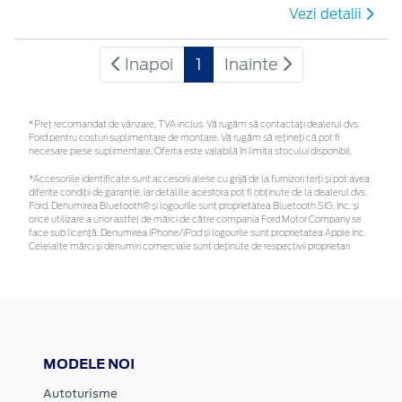
Vezi detalii
Inapoi
1
Inainte
*Preţ recomandat de vânzare, TVA inclus. Vă rugăm să contactaţi dealerul dvs.
Ford pentru costuri suplimentare de montare. Vă rugăm să rețineți că pot fi
necesare piese suplimentare. Oferta este valabilă în limita stocului disponibil.
*Accesoriile identificate sunt accesorii alese cu grijă de la furnizori terți și pot avea
diferite condiții de garanție, iar detaliile acestora pot fi obținute de la dealerul dvs.
Ford. Denumirea Bluetooth® și logourile sunt proprietatea Bluetooth SIG, Inc. și
orice utilizare a unor astfel de mărci de către compania Ford Motor Company se
face sub licență. Denumirea iPhone/iPod și logourile sunt proprietatea Apple Inc.
Celelalte mărci și denumiri comerciale sunt deținute de respectivii proprietari
MODELE NOI
Autoturisme