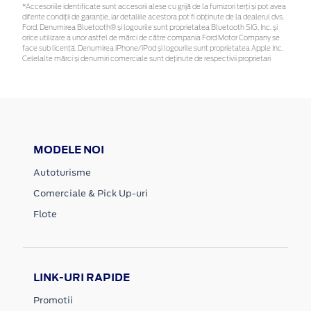
*Accesoriile identificate sunt accesorii alese cu grijă de la furnizori terți și pot avea
diferite condiții de garanție, iar detaliile acestora pot fi obținute de la dealerul dvs.
Ford. Denumirea Bluetooth® și logourile sunt proprietatea Bluetooth SIG, Inc. și
orice utilizare a unor astfel de mărci de către compania Ford Motor Company se
face sub licență. Denumirea iPhone/iPod și logourile sunt proprietatea Apple Inc.
Celelalte mărci și denumiri comerciale sunt deținute de respectivii proprietari
MODELE NOI
Autoturisme
Comerciale & Pick Up-uri
Flote
LINK-URI RAPIDE
Promotii