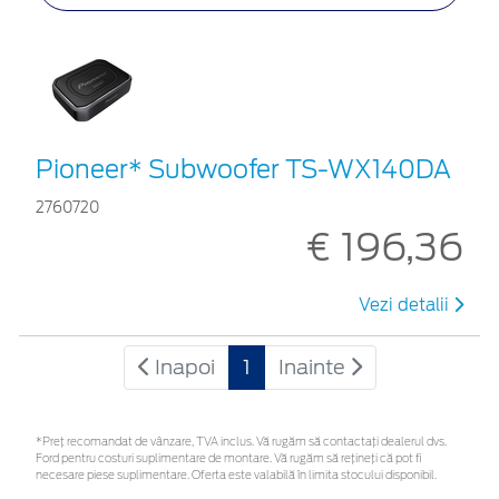
Pioneer* Subwoofer TS-WX140DA
2760720
€ 196,36
Vezi detalii
Inapoi
1
Inainte
*Preţ recomandat de vânzare, TVA inclus. Vă rugăm să contactaţi dealerul dvs.
Ford pentru costuri suplimentare de montare. Vă rugăm să rețineți că pot fi
necesare piese suplimentare. Oferta este valabilă în limita stocului disponibil.