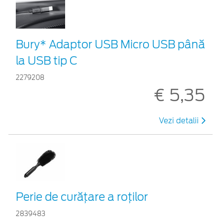
Bury* Adaptor USB Micro USB până
la USB tip C
2279208
€ 5,35
Vezi detalii
Perie de curățare a roților
2839483