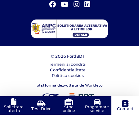
© 2026 FordBDT
Termeni si conditii
Confidentialitate
Politica cookies
platformă dezvoltată de Workleto
Solicitare
Stoc
Programare
Test Drive
Contact
oferta
online
service