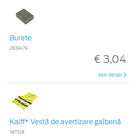
Burete
2839479
€ 3,04
Vezi detalii
Kalff* Vestă de avertizare galbenă
1871128