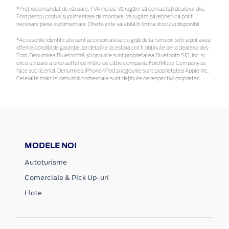
*Preţ recomandat de vânzare, TVA inclus. Vă rugăm să contactaţi dealerul dvs.
Ford pentru costuri suplimentare de montare. Vă rugăm să rețineți că pot fi
necesare piese suplimentare. Oferta este valabilă în limita stocului disponibil.
*Accesoriile identificate sunt accesorii alese cu grijă de la furnizori terți și pot avea
diferite condiții de garanție, iar detaliile acestora pot fi obținute de la dealerul dvs.
Ford. Denumirea Bluetooth® și logourile sunt proprietatea Bluetooth SIG, Inc. și
orice utilizare a unor astfel de mărci de către compania Ford Motor Company se
face sub licență. Denumirea iPhone/iPod și logourile sunt proprietatea Apple Inc.
Celelalte mărci și denumiri comerciale sunt deținute de respectivii proprietari
MODELE NOI
Autoturisme
Comerciale & Pick Up-uri
Flote