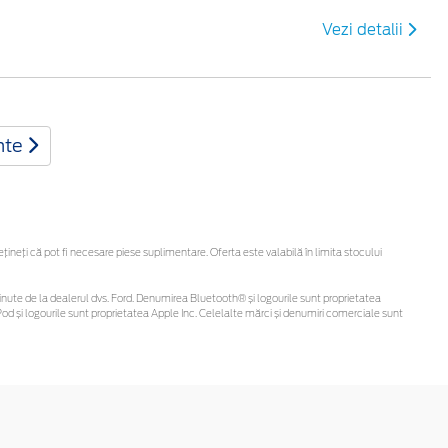
Vezi detalii
nte
neți că pot fi necesare piese suplimentare. Oferta este valabilă în limita stocului
i obținute de la dealerul dvs. Ford. Denumirea Bluetooth® și logourile sunt proprietatea
d și logourile sunt proprietatea Apple Inc. Celelalte mărci și denumiri comerciale sunt