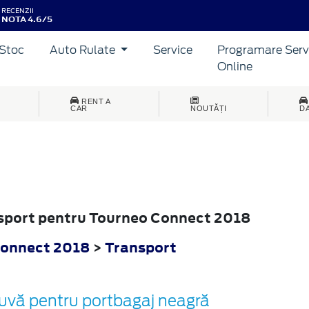
RECENZII
NOTA 4.6/5
Stoc
Auto Rulate
Service
Programare Serv
Online
RENT A
CAR
NOUTĂȚI
D
ansport pentru Tourneo Connect 2018
Connect 2018
>
Transport
uvă pentru portbagaj neagră