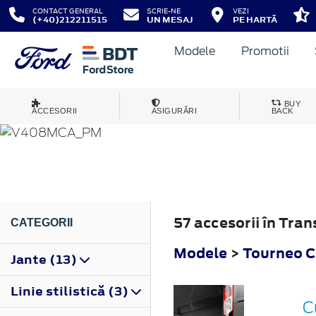
CONTACT GENERAL
SCRIE-NE
VEZI
(+40)212211515
UN MESAJ
PE HARTĂ
Modele
Promotii
TOURNEO CONNECT
BUY
ACCESORII
ASIGURĂRI
BACK
2018
57 accesorii în Tr
CATEGORII
Modele
>
Tourneo 
Jante (13)
Linie stilistică (3)
C