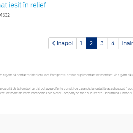
t ieșit în relief
91632
Inapoi
1
2
3
4
Inai
 rugăm să contactaţi dealerul dvs. Ford pentru costuri suplimentare de montare. Vă rugăm să reți
 cu grijă de la furnizori terți și pot avea diferite condiții de garanție, iar detaliile acestora pot f
or astfel de mărci de către compania Ford Motor Company se face sub licență. Denumirea iPhone/iPo