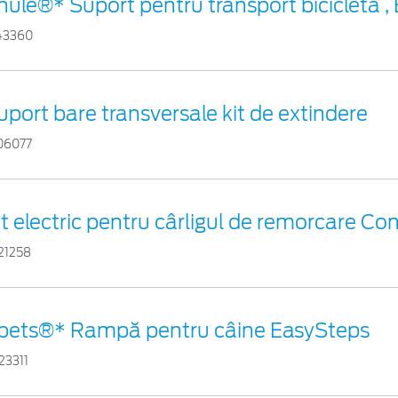
hule®* Suport pentru transport bicicletă ,
43360
uport bare transversale kit de extindere
06077
it electric pentru cârligul de remorcare Con
21258
pets®* Rampă pentru câine EasySteps
23311