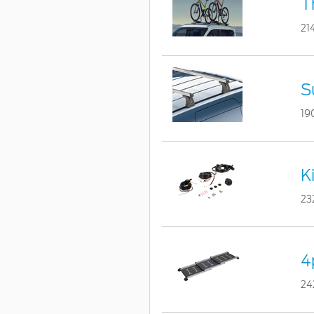
T
21
S
19
K
23
4
24