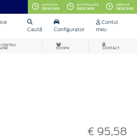
AUTO NOI
AUTO RULATE
SERVICE
DESCHIS
DESCHIS
DESCHIS
ice
Contul
Caută
Configurator
meu
CENTRU
AUNE
ECHIPA
CONTACT
€ 95,58