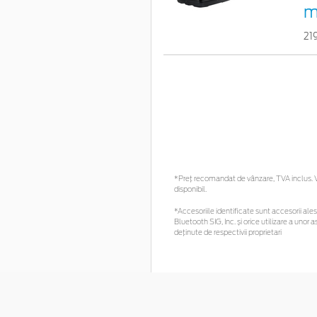
ma
21
*Preţ recomandat de vânzare, TVA inclus. Vă
disponibil.
*Accesoriile identificate sunt accesorii alese
Bluetooth SIG, Inc. și orice utilizare a un
deținute de respectivii proprietari