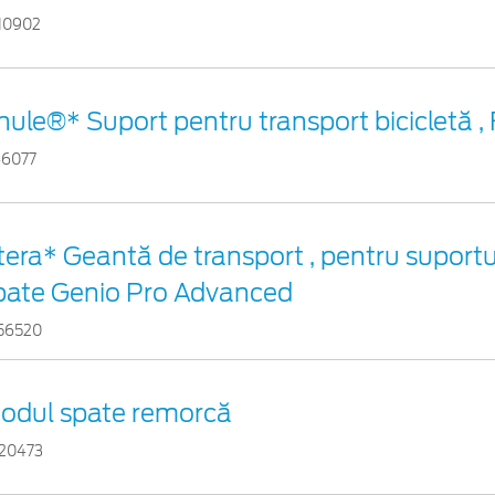
10902
hule®* Suport pentru transport bicicletă ,
46077
tera* Geantă de transport , pentru suportul
pate Genio Pro Advanced
56520
odul spate remorcă
20473