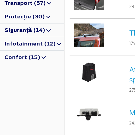
Transport (57)
23
Protecţie (30)
Siguranţă (14)
T
Infotainment (12)
17
Confort (15)
A
s
27
M
24