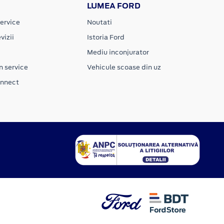
LUMEA FORD
ervice
Noutati
vizii
Istoria Ford
Mediu inconjurator
n service
Vehicule scoase din uz
onnect