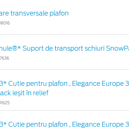
are transversale plafon
98016
hule®* Suport de transport schiuri Snow
17636
3* Cutie pentru plafon , Elegance Europe 
ack ieșit în relief
91625
3* Cutie pentru plafon , Elegance Europe 