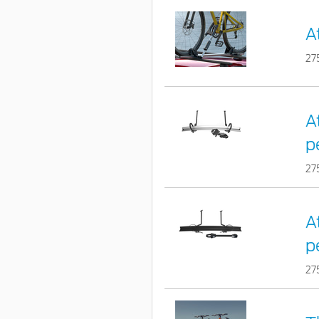
A
27
A
p
27
A
p
27