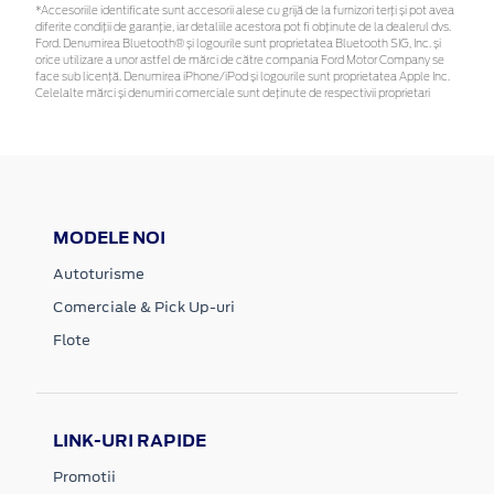
*Accesoriile identificate sunt accesorii alese cu grijă de la furnizori terți și pot avea
diferite condiții de garanție, iar detaliile acestora pot fi obținute de la dealerul dvs.
Ford. Denumirea Bluetooth® și logourile sunt proprietatea Bluetooth SIG, Inc. și
orice utilizare a unor astfel de mărci de către compania Ford Motor Company se
face sub licență. Denumirea iPhone/iPod și logourile sunt proprietatea Apple Inc.
Celelalte mărci și denumiri comerciale sunt deținute de respectivii proprietari
MODELE NOI
Autoturisme
Comerciale & Pick Up-uri
Flote
LINK-URI RAPIDE
Promotii