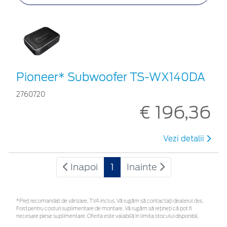
Pioneer* Subwoofer TS-WX140DA
2760720
€ 196,36
Vezi detalii
Inapoi
1
Inainte
*Preţ recomandat de vânzare, TVA inclus. Vă rugăm să contactaţi dealerul dvs.
Ford pentru costuri suplimentare de montare. Vă rugăm să rețineți că pot fi
necesare piese suplimentare. Oferta este valabilă în limita stocului disponibil.