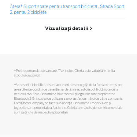
Atera* Suport spate pentru transport bicicletă , Strada Sport
2, pentru 2 biciclete
Vizualizați detalii
*Preţ recomandat de vânzare, TVA inclus. Oferta este valabilă în limita
stocului disponibil.
*Accesoriile identificate sunt accesorii alese cu grijă de la furnizori terți și pot
avea diferite condiții de garanție, iar detaliile acestora pot fi obținute de la
dealerul dvs. Ford. Denumirea Bluetooth® și logourile sunt proprietatea
Bluetooth SIG, Inc. și orice utilizare a unor astfel de mărci de către compania
Ford Motor Company se face sub licență. Denumirea iPhone/iPod și
logourile sunt proprietatea Apple Inc. Celelalte mărci și denumiri comerciale
sunt deținute de respectivii proprietari.