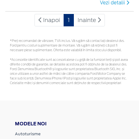
Vezi detalii
Inapoi
1
Inainte
*Preţ recomandat de vânzare, TVA inclus. Vă rugăm să contactaţi dealerul dvs.
Ford pentru costuri suplimentare de montare. Vă rugăm să rețineți că pot fi
necesare piese suplimentare. Oferta este valabilă în limita stocului disponibil.
*Accesoriile identificate sunt accesorii alese cu grijă de la furnizori terți și pot avea
diferite condiții de garanție, iar detaliile acestora pot fi obținute de la dealerul dvs.
Ford. Denumirea Bluetooth® și logourile sunt proprietatea Bluetooth SIG, Inc. și
orice utilizare a unor astfel de mărci de către compania Ford Motor Company se
face sub licență. Denumirea iPhone/iPod și logourile sunt proprietatea Apple Inc.
Celelalte mărci și denumiri comerciale sunt deținute de respectivii proprietari
MODELE NOI
Autoturisme