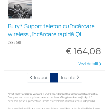
Bury* Suport telefon cu încărcare
wireless , încărcare rapidă QI
2332681
€ 164,08
Vezi detalii
Inapoi
1
Inainte
*Preţ recomandat de vânzare, TVA inclus. Vă rugăm să contactaţi dealerul dvs.
Ford pentru costuri suplimentare de montare. Vă rugăm să rețineți că pot fi
necesare piese suplimentare. Oferta este valabilă în limita stocului disponibil.
*Accesoriile identificate sunt accesorii alese cu grijă de la furnizori terți și pot avea