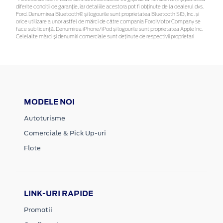
diferite condiții de garanție, iar detaliile acestora pot fi obținute de la dealerul dvs.
Ford. Denumirea Bluetooth® și logourile sunt proprietatea Bluetooth SIG, Inc. și
orice utilizare a unor astfel de mărci de către compania Ford Motor Company se
face sub licență. Denumirea iPhone/iPod și logourile sunt proprietatea Apple Inc.
Celelalte mărci și denumiri comerciale sunt deținute de respectivii proprietari
MODELE NOI
Autoturisme
Comerciale & Pick Up-uri
Flote
LINK-URI RAPIDE
Promotii