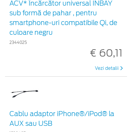
ACV* Încărcător universal INBAY
sub formă de pahar , pentru
smartphone-uri compatibile Qi, de
culoare negru
2344025
€ 60,11
Vezi detalii
Cablu adaptor iPhone®/iPod® la
AUX sau USB