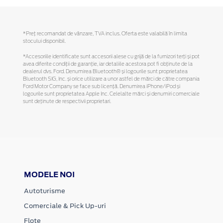
*Preţ recomandat de vânzare, TVA inclus. Oferta este valabilă în limita
stocului disponibil.
*Accesoriile identificate sunt accesorii alese cu grijă de la furnizori terți și pot
avea diferite condiții de garanție, iar detaliile acestora pot fi obținute de la
dealerul dvs. Ford. Denumirea Bluetooth® și logourile sunt proprietatea
Bluetooth SIG, Inc. și orice utilizare a unor astfel de mărci de către compania
Ford Motor Company se face sub licență. Denumirea iPhone/iPod și
logourile sunt proprietatea Apple Inc. Celelalte mărci și denumiri comerciale
sunt deținute de respectivii proprietari.
MODELE NOI
Autoturisme
Comerciale & Pick Up-uri
Flote