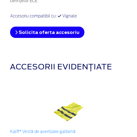
cerințelor ECE
Accesoriu compatibil cu:
Vignale
Solicita oferta accesoriu
ACCESORII EVIDENȚIATE
Kalff* Vestă de avertizare galbenă