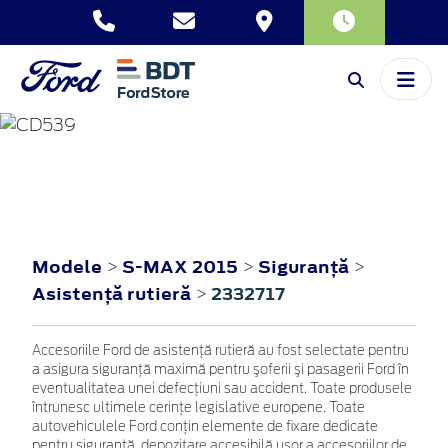
S-MAX
2015
Modele
S-MAX 2015
Siguranţă
>
>
>
Asistenţă rutieră
2332717
>
Accesoriile Ford de asistenţă rutieră au fost selectate pentru
a asigura siguranţă maximă pentru şoferii şi pasagerii Ford în
eventualitatea unei defecţiuni sau accident. Toate produsele
întrunesc ultimele cerinţe legislative europene. Toate
autovehiculele Ford conţin elemente de fixare dedicate
pentru siguranţă, depozitare accesibilă uşor a accesoriilor de