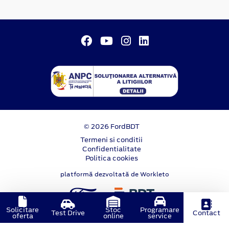
© 2026 FordBDT
Termeni si conditii
Confidentialitate
Politica cookies
platformă dezvoltată de Workleto
Solicitare
Stoc
Programare
Test Drive
Contact
oferta
online
service