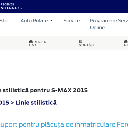
RECENZII
NOTA 4.6/5
Stoc
Auto Rulate
Service
Programare Serv
Online
RENT A
CAR
NOUTĂȚI
D
ie stilistică pentru S-MAX 2015
015
>
Linie stilistică
uport pentru plăcuța de înmatriculare For