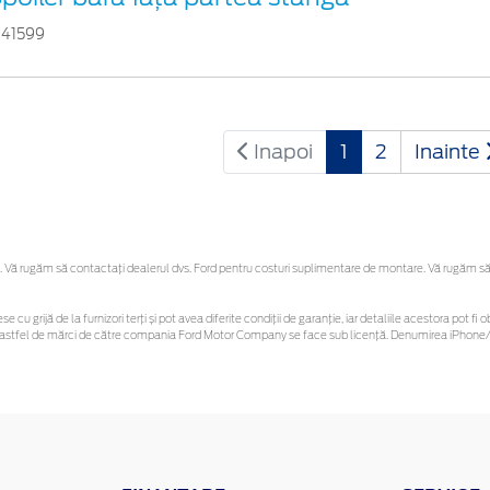
941599
Inapoi
1
2
Inainte
Vă rugăm să contactaţi dealerul dvs. Ford pentru costuri suplimentare de montare. Vă rugăm să reț
se cu grijă de la furnizori terți și pot avea diferite condiții de garanție, iar detaliile acestora pot
unor astfel de mărci de către compania Ford Motor Company se face sub licență. Denumirea iPhone/i