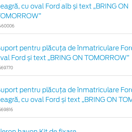
eagră, cu oval Ford alb și text „BRING ON
TOMORROW”
460006
uport pentru plăcuța de înmatriculare Ford
val Ford și text „BRING ON TOMORROW”
569770
uport pentru plăcuța de înmatriculare For
eagră, cu oval Ford și text „BRING ON
569816
leron hayon Kit de fixare