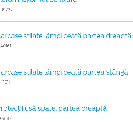
909227
arcase stilate lămpi ceaţă partea dreaptă
940161
arcase stilate lămpi ceaţă partea stângă
941011
rotecţii uşă spate, partea dreaptă
108517