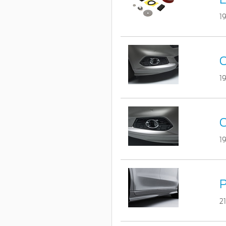
1
C
1
C
1
P
2