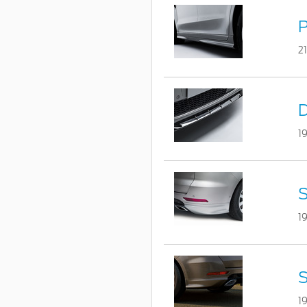
P
2
D
1
S
1
S
1