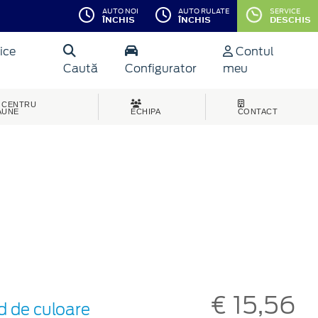
AUTO NOI
AUTO RULATE
SERVICE
ÎNCHIS
ÎNCHIS
DESCHIS
ice
Contul
Caută
Configurator
meu
CENTRU
AUNE
ECHIPA
CONTACT
€ 15,56
d de culoare