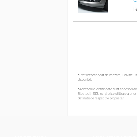
1
*Preţ recomandat de vânzare, TVA inclus. 
disponibil.
*Accesoriile identificate sunt accesorii ale
Bluetooth SIG, Inc. și orice utilizare a 
deținute de respectivii proprietari