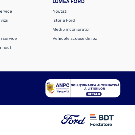
LUMEA FORD
ervice
Noutati
vizii
Istoria Ford
Mediu inconjurator
n service
Vehicule scoase din uz
onnect