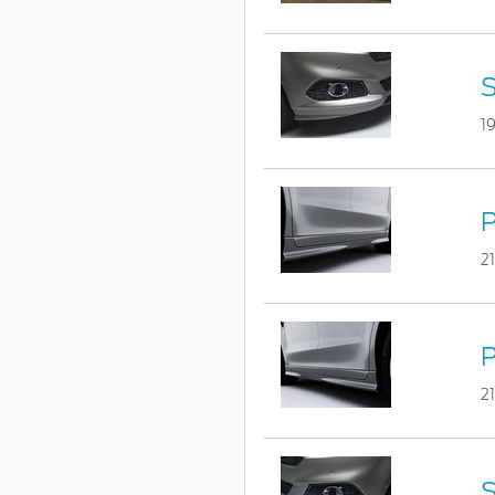
S
1
P
2
P
2
S