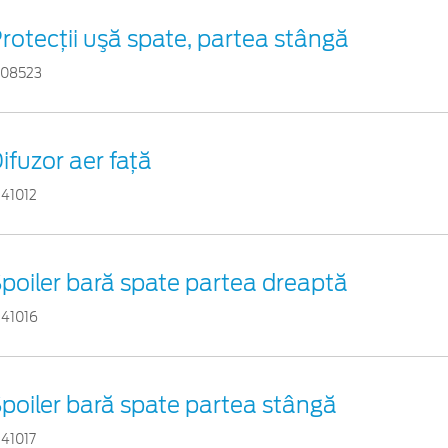
rotecţii uşă spate, partea stângă
108523
ifuzor aer faţă
941012
poiler bară spate partea dreaptă
941016
poiler bară spate partea stângă
941017