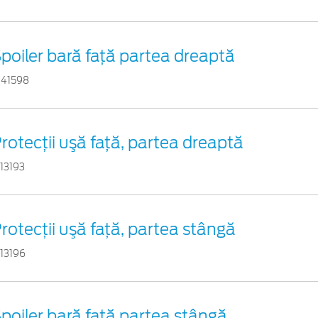
poiler bară față partea dreaptă
941598
rotecţii uşă față, partea dreaptă
113193
rotecţii uşă față, partea stângă
113196
poiler bară față partea stângă