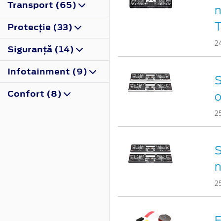
Transport (65)
n
Protecţie (33)
2
Siguranţă (14)
Infotainment (9)
S
Confort (8)
o
2
S
n
2
E