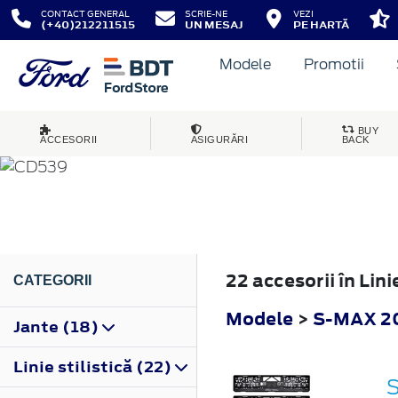
CONTACT GENERAL
SCRIE-NE
VEZI
(+40)212211515
UN MESAJ
PE HARTĂ
Modele
Promotii
S-MAX
BUY
ACCESORII
ASIGURĂRI
BACK
2015
22 accesorii în Lin
CATEGORII
Modele
>
S-MAX 2
Jante (18)
Linie stilistică (22)
S