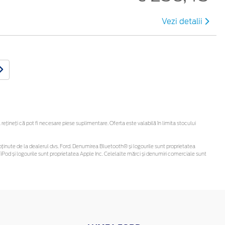
Vezi detalii
ineți că pot fi necesare piese suplimentare. Oferta este valabilă în limita stocului
 fi obținute de la dealerul dvs. Ford. Denumirea Bluetooth® și logourile sunt proprietatea
Pod și logourile sunt proprietatea Apple Inc. Celelalte mărci și denumiri comerciale sunt