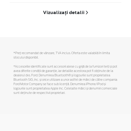
Vizualizați detalii
*Preţ recomandat de vânzare, TVA inclus. Oferta este valabilă în limita
stocului disponibil.
*Accesoriile identificate sunt accesorii alese cu grijă de la furnizori terți și pot
avea diferite condiții de garanție, iar detaliile acestora pot fi obținute de la
dealerul dvs. Ford. Denumirea Bluetooth® și logourile sunt proprietatea
Bluetooth SIG, Inc. și orice utilizare a unor astfel de mărci de către compania
Ford Motor Company se face sub licență. Denumirea iPhone/iPod și
logourile sunt proprietatea Apple Inc. Celelalte mărci și denumiri comerciale
sunt deținute de respectivii proprietari.