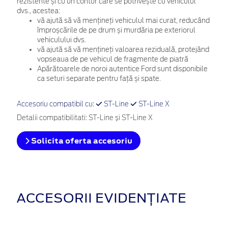
rezistente și cu un contur care se potrivește cu vehiculul
dvs., acestea:
vă ajută să vă mențineți vehiculul mai curat, reducând
împroșcările de pe drum și murdăria pe exteriorul
vehiculului dvs.
vă ajută să vă mențineți valoarea reziduală, protejând
vopseaua de pe vehicul de fragmente de piatră
Apărătoarele de noroi autentice Ford sunt disponibile
ca seturi separate pentru față și spate.
Accesoriu compatibil cu:
ST-Line
ST-Line X
Detalii compatibilitati: ST-Line și ST-Line X
Solicita oferta accesoriu
ACCESORII EVIDENȚIATE