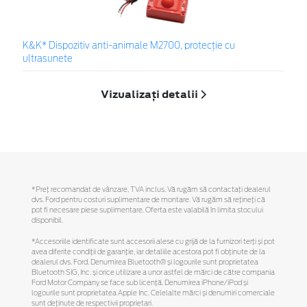
K&K* Dispozitiv anti-animale M2700, protecție cu
ultrasunete
Vizualizați detalii
*Preţ recomandat de vânzare, TVA inclus. Vă rugăm să contactaţi dealerul
dvs. Ford pentru costuri suplimentare de montare. Vă rugăm să reţineţi că
pot fi necesare piese suplimentare. Oferta este valabilă în limita stocului
disponibil.
*Accesoriile identificate sunt accesorii alese cu grijă de la furnizori terți și pot
avea diferite condiții de garanție, iar detaliile acestora pot fi obținute de la
dealerul dvs. Ford. Denumirea Bluetooth® și logourile sunt proprietatea
Bluetooth SIG, Inc. și orice utilizare a unor astfel de mărci de către compania
Ford Motor Company se face sub licență. Denumirea iPhone/iPod și
logourile sunt proprietatea Apple Inc. Celelalte mărci și denumiri comerciale
sunt deținute de respectivii proprietari.