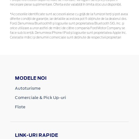
necesare piese suplimentare. Oferta este valabilă în limita stocului disponibil.
*Accesoriile identificate sunt accesorii alese cu grijă de la furnizori terți și pot avea
diferite condiții de garanție, iar detaliile acestora pot fi obținute de la dealerul dvs.
Ford. Denumirea Bluetooth® și logourile sunt proprietatea Bluetooth SIG, Inc. și
orice utilizare a unor astfel de mărci de către compania Ford Motor Company se
face sub licență. Denumirea iPhone/iPod și logourile sunt proprietatea Apple Inc.
Celelalte mărci și denumiri comerciale sunt deținute de respectivii proprietari
MODELE NOI
Autoturisme
Comerciale & Pick Up-uri
Flote
LINK-URI RAPIDE