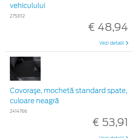
vehiculului
2753112
€ 48,94
Vezi detalii
Covoraşe, mochetă standard spate,
culoare neagră
2414766
€ 53,91