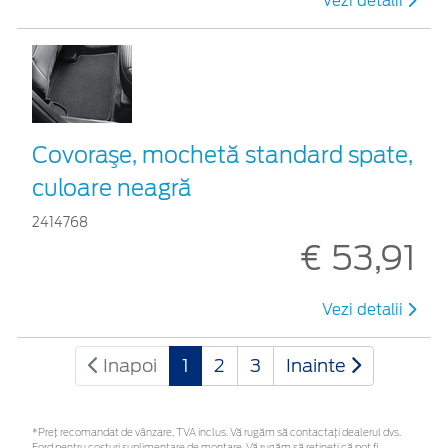
Vezi detalii
Covoraşe, mochetă standard spate,
culoare neagră
2414768
€ 53,91
Vezi detalii
Inapoi
1
2
3
Inainte
*Preţ recomandat de vânzare, TVA inclus. Vă rugăm să contactaţi dealerul dvs.
Ford pentru costuri suplimentare de montare. Vă rugăm să rețineți că pot fi