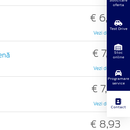
Solicitare
oferta
€ 6,03
Test Drive
Vezi detalii
€ 7,34
Stoc
benă
online
Vezi detalii
Programare
service
€ 7,89
Vezi detalii
Contact
€ 8,93