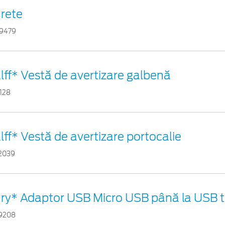
rete
9479
lff* Vestă de avertizare galbenă
1128
lff* Vestă de avertizare portocalie
2039
ry* Adaptor USB Micro USB până la USB t
9208