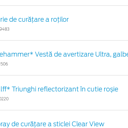
rie de curățare a roților
9483
fehammer* Vestă de avertizare Ultra, gal
1506
lff* Triunghi reflectorizant în cutie roșie
0220
ray de curățare a sticlei Clear View