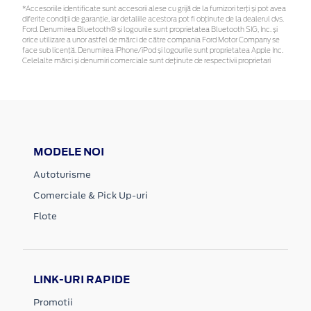
*Accesoriile identificate sunt accesorii alese cu grijă de la furnizori terți și pot avea
diferite condiții de garanție, iar detaliile acestora pot fi obținute de la dealerul dvs.
Ford. Denumirea Bluetooth® și logourile sunt proprietatea Bluetooth SIG, Inc. și
orice utilizare a unor astfel de mărci de către compania Ford Motor Company se
face sub licență. Denumirea iPhone/iPod și logourile sunt proprietatea Apple Inc.
Celelalte mărci și denumiri comerciale sunt deținute de respectivii proprietari
MODELE NOI
Autoturisme
Comerciale & Pick Up-uri
Flote
LINK-URI RAPIDE
Promotii