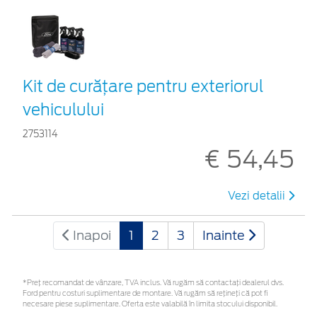
Kit de curățare pentru exteriorul
vehiculului
2753114
€ 54,45
Vezi detalii
Inapoi
1
2
3
Inainte
*Preţ recomandat de vânzare, TVA inclus. Vă rugăm să contactaţi dealerul dvs.
Ford pentru costuri suplimentare de montare. Vă rugăm să rețineți că pot fi
necesare piese suplimentare. Oferta este valabilă în limita stocului disponibil.