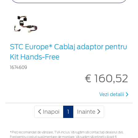
STC Europe* Cablaj adaptor pentru
Kit Hands-Free
1674609
€ 160,52
Vezi detalii
Inapoi
1
Inainte
*Preţ recomandat de vânzare, TVA inclus. Vă rugăm să contactaţi dealerul dvs.
Ford pentru costuri suplimentare de montare. Vă rugăm să rețineți că pot fi