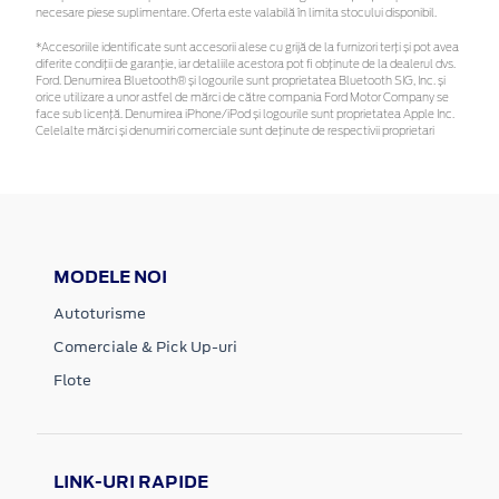
necesare piese suplimentare. Oferta este valabilă în limita stocului disponibil.
*Accesoriile identificate sunt accesorii alese cu grijă de la furnizori terți și pot avea
diferite condiții de garanție, iar detaliile acestora pot fi obținute de la dealerul dvs.
Ford. Denumirea Bluetooth® și logourile sunt proprietatea Bluetooth SIG, Inc. și
orice utilizare a unor astfel de mărci de către compania Ford Motor Company se
face sub licență. Denumirea iPhone/iPod și logourile sunt proprietatea Apple Inc.
Celelalte mărci și denumiri comerciale sunt deținute de respectivii proprietari
MODELE NOI
Autoturisme
Comerciale & Pick Up-uri
Flote
LINK-URI RAPIDE