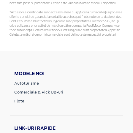
necesare piese suplimentare. Oferta este valabilă în limita stocului disponibil.
*Accesoriile identificate sunt accesorii alese cu grijă de la furnizori terți și pot avea
diferite condiții de garanție, iar detaliile acestora pot fi obținute de la dealerul dvs.
Ford. Denumirea Bluetooth® și logourile sunt proprietatea Bluetooth SIG, Inc. și
orice utilizare a unor astfel de mărci de către compania Ford Motor Company se
face sub licență. Denumirea iPhone/iPod și logourile sunt proprietatea Apple Inc.
Celelalte mărci și denumiri comerciale sunt deținute de respectivii proprietari
MODELE NOI
Autoturisme
Comerciale & Pick Up-uri
Flote
LINK-URI RAPIDE