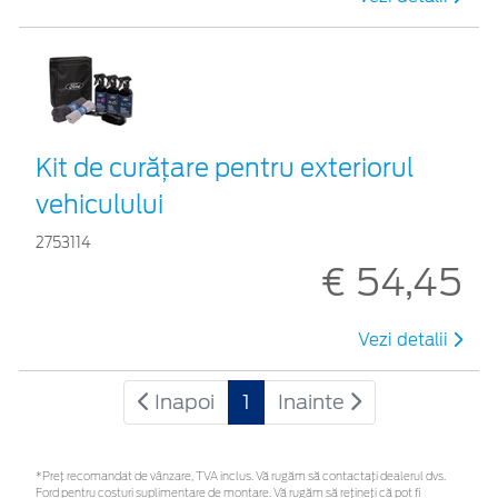
Kit de curățare pentru exteriorul
vehiculului
2753114
€ 54,45
Vezi detalii
Inapoi
1
Inainte
*Preţ recomandat de vânzare, TVA inclus. Vă rugăm să contactaţi dealerul dvs.
Ford pentru costuri suplimentare de montare. Vă rugăm să rețineți că pot fi