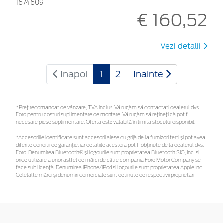
1674609
€ 160,52
Vezi detalii
Inapoi
1
2
Inainte
*Preţ recomandat de vânzare, TVA inclus. Vă rugăm să contactaţi dealerul dvs.
Ford pentru costuri suplimentare de montare. Vă rugăm să rețineți că pot fi
necesare piese suplimentare. Oferta este valabilă în limita stocului disponibil.
*Accesoriile identificate sunt accesorii alese cu grijă de la furnizori terți și pot avea
diferite condiții de garanție, iar detaliile acestora pot fi obținute de la dealerul dvs.
Ford. Denumirea Bluetooth® și logourile sunt proprietatea Bluetooth SIG, Inc. și
orice utilizare a unor astfel de mărci de către compania Ford Motor Company se
face sub licență. Denumirea iPhone/iPod și logourile sunt proprietatea Apple Inc.
Celelalte mărci și denumiri comerciale sunt deținute de respectivii proprietari