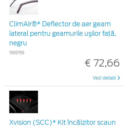
ClimAir®* Deflector de aer geam
lateral pentru geamurile uşilor faţă,
negru
1555755
€ 72,66
Vezi detalii
Xvision (SCC)* Kit încălzitor scaun