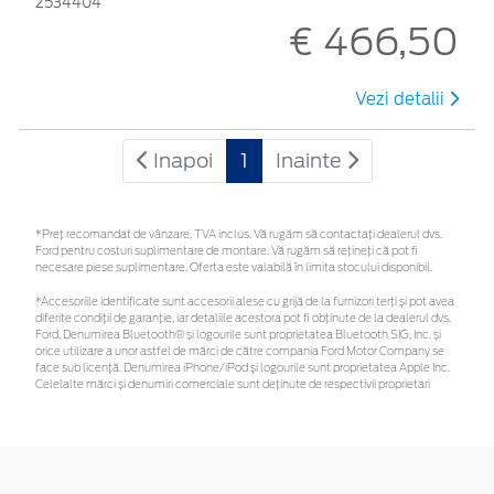
2534404
€ 466,50
Vezi detalii
Inapoi
1
Inainte
*Preţ recomandat de vânzare, TVA inclus. Vă rugăm să contactaţi dealerul dvs.
Ford pentru costuri suplimentare de montare. Vă rugăm să rețineți că pot fi
necesare piese suplimentare. Oferta este valabilă în limita stocului disponibil.
*Accesoriile identificate sunt accesorii alese cu grijă de la furnizori terți și pot avea
diferite condiții de garanție, iar detaliile acestora pot fi obținute de la dealerul dvs.
Ford. Denumirea Bluetooth® și logourile sunt proprietatea Bluetooth SIG, Inc. și
orice utilizare a unor astfel de mărci de către compania Ford Motor Company se
face sub licență. Denumirea iPhone/iPod și logourile sunt proprietatea Apple Inc.
Celelalte mărci și denumiri comerciale sunt deținute de respectivii proprietari