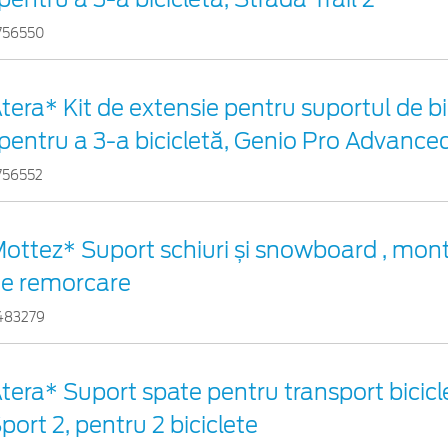
756550
tera* Kit de extensie pentru suportul de bi
 pentru a 3-a bicicletă, Genio Pro Advance
756552
ottez* Suport schiuri și snowboard , mont
e remorcare
483279
tera* Suport spate pentru transport bicicl
port 2, pentru 2 biciclete