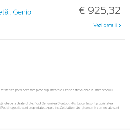
€ 925,32
etă , Genio
Vezi detalii
ineți că pot fi necesare piese suplimentare. Oferta este valabilă în limita stocului
 fi obținute de la dealerul dvs. Ford. Denumirea Bluetooth® și logourile sunt proprietatea
Pod și logourile sunt proprietatea Apple Inc. Celelalte mărci și denumiri comerciale sunt