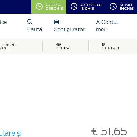
AUTO NOI
AUTO RULATE
SERVICE
DESCHIS
ÎNCHIS
ÎNCHIS
ice
Contul
Caută
Configurator
meu
CENTRU
AUNE
ECHIPA
CONTACT
€ 51,65
lare și