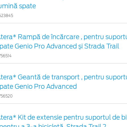
umină spate
623845
tera* Rampă de încărcare , pentru suportu
pate Genio Pro Advanced și Strada Trail
756514
tera* Geantă de transport , pentru suportu
pate Genio Pro Advanced
756520
tera* Kit de extensie pentru suportul de bi
 pentru a 3-a bicicletă, Strada Trail 2