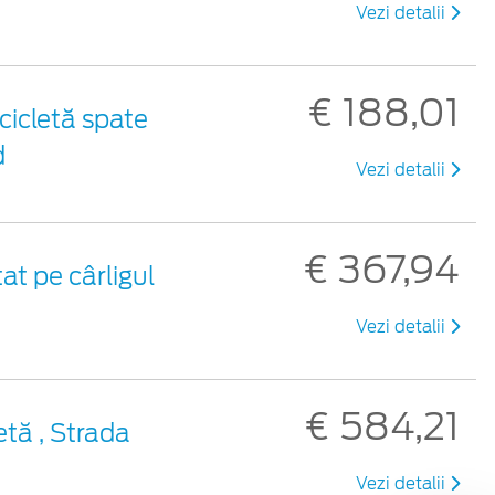
Vezi detalii
€ 188,01
cicletă spate
d
Vezi detalii
€ 367,94
at pe cârligul
Vezi detalii
€ 584,21
etă , Strada
Vezi detalii