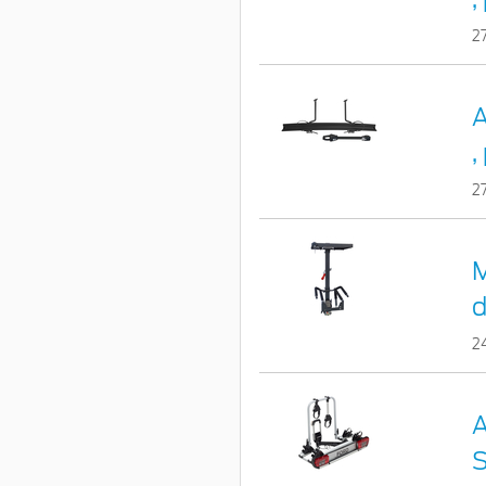
2
A
,
2
M
d
2
A
S