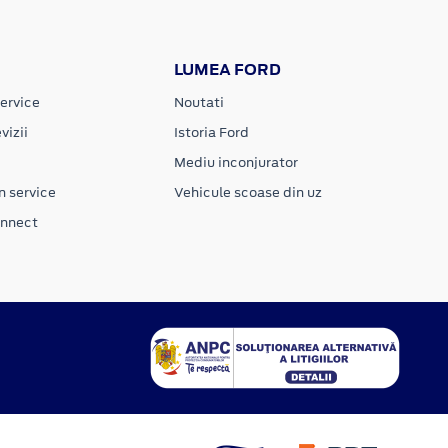
LUMEA FORD
ervice
Noutati
vizii
Istoria Ford
Mediu inconjurator
n service
Vehicule scoase din uz
onnect