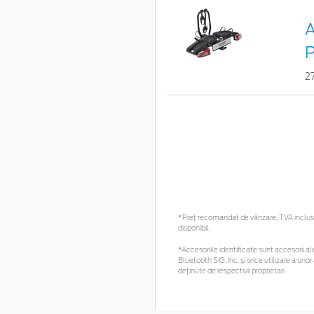
A
P
2
*Preţ recomandat de vânzare, TVA inclus. 
disponibil.
*Accesoriile identificate sunt accesorii ale
Bluetooth SIG, Inc. și orice utilizare a 
deținute de respectivii proprietari