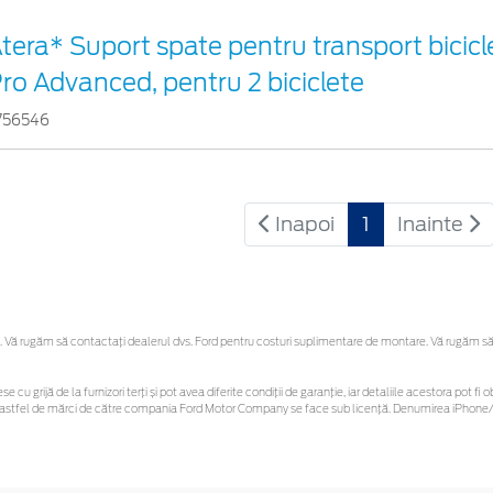
tera* Suport spate pentru transport bicicl
ro Advanced, pentru 2 biciclete
756546
Inapoi
1
Inainte
Vă rugăm să contactaţi dealerul dvs. Ford pentru costuri suplimentare de montare. Vă rugăm să reț
se cu grijă de la furnizori terți și pot avea diferite condiții de garanție, iar detaliile acestora pot
unor astfel de mărci de către compania Ford Motor Company se face sub licență. Denumirea iPhone/i