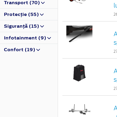
Transport (70)
l
Protecţie (55)
2
Siguranţă (15)
A
Infotainment (9)
s
Confort (19)
2
A
s
2
A
,