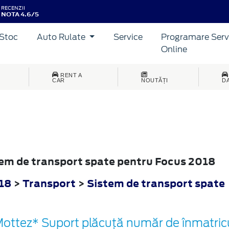
RECENZII
NOTA 4.6/5
Stoc
Auto Rulate
Service
Programare Serv
Online
RENT A
CAR
NOUTĂȚI
D
stem de transport spate pentru Focus 2018
18
>
Transport
>
Sistem de transport spate
ottez* Suport plăcuță număr de înmatricu