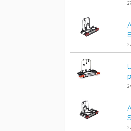
2
A
E
2
U
p
2
A
S
2