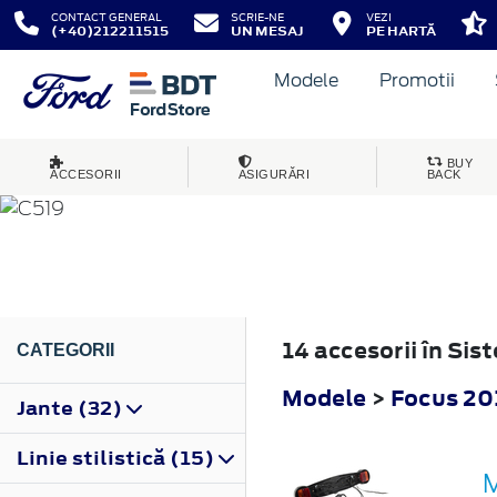
CONTACT GENERAL
SCRIE-NE
VEZI
(+40)212211515
UN MESAJ
PE HARTĂ
Modele
Promotii
FOCUS
BUY
ACCESORII
ASIGURĂRI
BACK
2018
14 accesorii în Si
CATEGORII
Modele
>
Focus 20
Jante (32)
Linie stilistică (15)
M