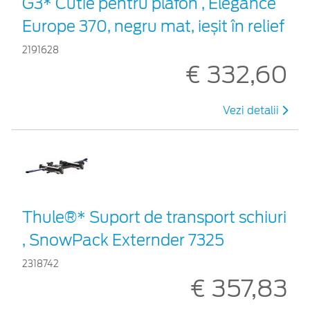
G3* Cutie pentru plafon , Elegance
Europe 370, negru mat, ieșit în relief
2191628
€ 332,60
Vezi detalii
Thule®* Suport de transport schiuri
, SnowPack Externder 7325
2318742
€ 357,83