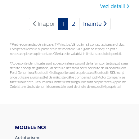
Vezi detalii
Inapoi
1
2
Inainte
*Preţ recomandat de vânzare, TVA inclus. Vă rugăm să contactaţi dealerul dvs.
Ford pentru costuri suplimentare de montare. Vă rugăm să rețineți că pot fi
necesare piese suplimentare. Oferta este valabilă în limita stocului disponibil.
*Accesoriile identificate sunt accesorii alese cu grijă de la furnizori terți și pot avea
diferite condiții de garanție, iar detaliile acestora pot fi obținute de la dealerul dvs.
Ford. Denumirea Bluetooth® și logourile sunt proprietatea Bluetooth SIG, Inc. și
orice utilizare a unor astfel de mărci de către compania Ford Motor Company se
face sub licență. Denumirea iPhone/iPod și logourile sunt proprietatea Apple Inc.
Celelalte mărci și denumiri comerciale sunt deținute de respectivii proprietari
MODELE NOI
Autoturisme