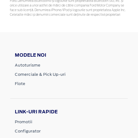
Ford. Denumirea Bluetooth® și logourile sunt proprietatea Bluetooth SIG, Inc. și
orice utilizare a unor astfel de mărci de către compania Ford Motor Company se
face sub licență. Denumirea iPhone/iPod și logourile sunt proprietatea Apple Inc.
Celelalte mărci și denumiri comerciale sunt deținute de respectivii proprietari
MODELE NOI
Autoturisme
Comerciale & Pick Up-uri
Flote
LINK-URI RAPIDE
Promotii
Configurator