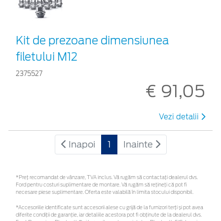
Kit de prezoane dimensiunea
filetului M12
2375527
€ 91,05
Vezi detalii
Inapoi
1
Inainte
*Preţ recomandat de vânzare, TVA inclus. Vă rugăm să contactaţi dealerul dvs.
Ford pentru costuri suplimentare de montare. Vă rugăm să rețineți că pot fi
necesare piese suplimentare. Oferta este valabilă în limita stocului disponibil.
*Accesoriile identificate sunt accesorii alese cu grijă de la furnizori terți și pot avea
diferite condiții de garanție, iar detaliile acestora pot fi obținute de la dealerul dvs.