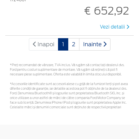
€ 652,92
Vezi detalii
Inapoi
1
2
Inainte
*Preţ recomandat de vânzare, TVA inclus. Vă rugăm să contactaţi dealerul dvs.
Ford pentru costuri suplimentare de montare. Vă rugăm să rețineți că pot fi
necesare piese suplimentare. Oferta este valabilă în limita stocului disponibil.
*Accesoriile identificate sunt accesorii alese cu grijă de la furnizori terți și pot avea
diferite condiții de garanție, iar detaliile acestora pot fi obținute de la dealerul dvs.
Ford. Denumirea Bluetooth® și logourile sunt proprietatea Bluetooth SIG, Inc. și
orice utilizare a unor astfel de mărci de către compania Ford Motor Company se
face sub licență. Denumirea iPhone/iPod și logourile sunt proprietatea Apple Inc.
Celelalte mărci și denumiri comerciale sunt deținute de respectivii proprietari